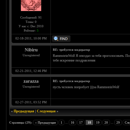
Сообщений: 91
Темы: 0
У нас с: Dec 2010
Рейтинг:
5
02-18-2011, 10:00 PM
Nibiru
RE: требуется модератор
Unregistered
RammsteinWolf Я опоздал за тебя проголосовать. По
тебе искренние поздравления
02-21-2011, 12:46 PM
zarazza
RE: требуется модератор
Unregistered
пусть человек попробует )))за RammsteinWolf
02-27-2011, 03:52 PM
«
Предыдущая
|
Следующая
»
Страницы (29):
« Предыдущая
1
...
16
17
18
19
20
...
29
Сле