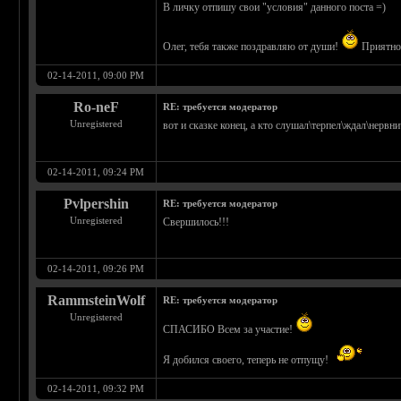
В личку отпишу свои "условия" данного поста =)
Олег, тебя также поздравляю от души!
Приятно
02-14-2011, 09:00 PM
Ro-neF
RE: требуется модератор
Unregistered
вот и сказке конец, а кто слушал\терпел\ждал\нерв
02-14-2011, 09:24 PM
Pvlpershin
RE: требуется модератор
Unregistered
Свершилось!!!
02-14-2011, 09:26 PM
RammsteinWolf
RE: требуется модератор
Unregistered
СПАСИБО Всем за участие!
Я добился своего, теперь не отпущу!
02-14-2011, 09:32 PM