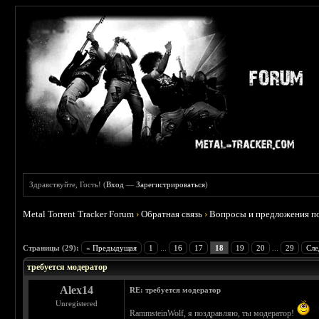
Здравствуйте, Гость! (
Вход
—
Зарегистрироваться
)
Metal Torrent Tracker Forum
›
Обратная связь
›
Вопросы и предложения по
Страницы (29):
« Предыдущая
1
...
16
17
18
19
20
...
29
Сле
требуется модератор
Alex14
RE: требуется модератор
Unregistered
RammsteinWolf, я поздравляю, ты модератор!