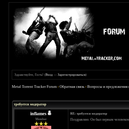
Здравствуйте, Гость! (
Вход
—
Зарегистрироваться
)
Metal Torrent Tracker Forum
›
Обратная связь
›
Вопросы и предложения 
Голосов: 5 - Средняя оценка: 5
1
2
3
4
5
требуется модератор
inflames
RE: требуется модератор
Member
Поздравляю. Он был первым человеком 