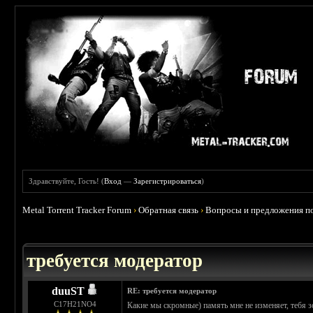
Здравствуйте, Гость! (
Вход
—
Зарегистрироваться
)
Metal Torrent Tracker Forum
›
Обратная связь
›
Вопросы и предложения по
требуется модератор
duuST
RE: требуется модератор
С17H21NO4
Какие мы скромные) память мне не изменяет, тебя 