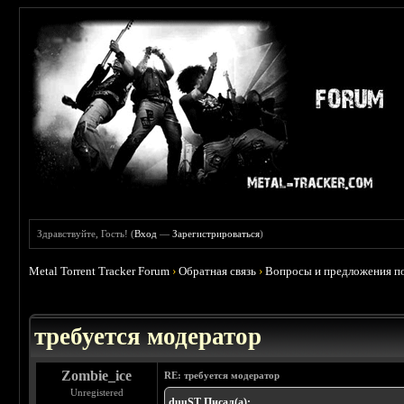
Здравствуйте, Гость! (
Вход
—
Зарегистрироваться
)
Metal Torrent Tracker Forum
›
Обратная связь
›
Вопросы и предложения по
требуется модератор
Zombie_ice
RE: требуется модератор
Unregistered
duuST Писал(а):