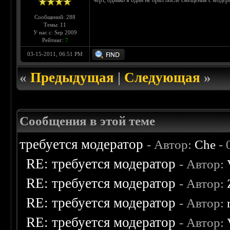
черт, однако я один не орал после смещения с моде
Сообщений: 288
Темы: 11
У нас с: Sep 2009
Рейтинг:
7
03-15-2011, 06:51 PM
«
Предыдущая
|
Следующая
»
Сообщения в этой теме
требуется модератор
- Автор:
Che
- 
RE: требуется модератор
- Автор:
RE: требуется модератор
- Автор:
RE: требуется модератор
- Автор:
RE: требуется модератор
- Автор: