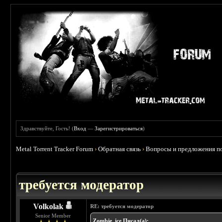
Здравствуйте, Гость! (
Вход
—
Зарегистрироваться
)
Metal Torrent Tracker Forum
›
Обратная связь
›
Вопросы и предложения по
требуется модератор
Volkolak
RE: требуется модератор
Senior Member
Zombie_ice Писал(а):