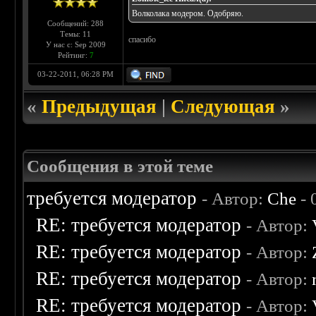
Волколака модером. Одобряю.
Сообщений: 288
Темы: 11
спасибо
У нас с: Sep 2009
Рейтинг:
7
03-22-2011, 06:28 PM
«
Предыдущая
|
Следующая
»
Сообщения в этой теме
требуется модератор
- Автор:
Che
- 
RE: требуется модератор
- Автор:
RE: требуется модератор
- Автор:
RE: требуется модератор
- Автор:
RE: требуется модератор
- Автор: