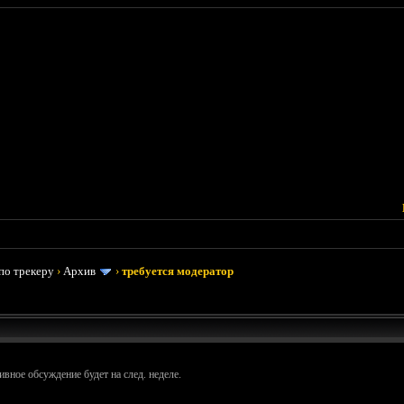
по трекеру
›
Архив
›
требуется модератор
вное обсуждение будет на след. неделе.