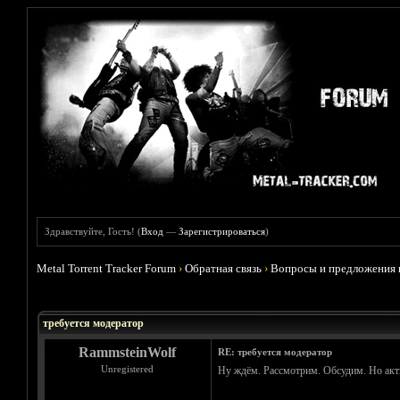
Здравствуйте, Гость! (
Вход
—
Зарегистрироваться
)
Metal Torrent Tracker Forum
›
Обратная связь
›
Вопросы и предложения 
Голосов: 5 - Средняя оценка: 5
1
2
3
4
5
требуется модератор
RammsteinWolf
RE: требуется модератор
Unregistered
Ну ждём. Рассмотрим. Обсудим. Но акти