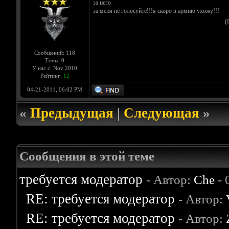
за него
за меня не голосуйте!!!я скоро в армию ухожу!!!
(
Сообщений: 118
Темы: 0
У нас с: Nov 2010
Рейтинг:
12
04-21-2011, 06:02 PM
«
Предыдущая
|
Следующая
»
Сообщения в этой теме
требуется модератор
- Автор:
Che
- 
RE: требуется модератор
- Автор:
RE: требуется модератор
- Автор: