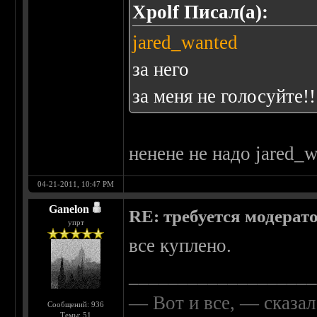
Xpolf Писал(а):
jared_wanted
за него
за меня не голосуйте!
ненене не надо jared_
04-21-2011, 10:47 PM
Ganelon
RE: требуется модерат
упрт
все куплено.
__________________
— Вот и все, — сказал
Сообщений: 936
Темы: 51