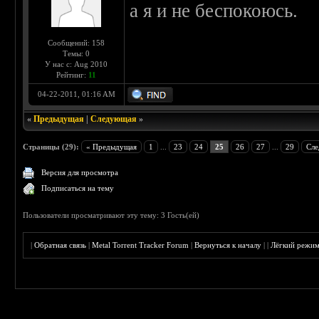
а я и не беспокоюсь.
Сообщений: 158
Темы: 0
У нас с: Aug 2010
Рейтинг:
11
04-22-2011, 01:16 AM
«
Предыдущая
|
Следующая
»
Страницы (29):
« Предыдущая
1
...
23
24
25
26
27
...
29
Сле
Версия для просмотра
Подписаться на тему
Пользователи просматривают эту тему: 3 Гость(ей)
|
Обратная связь
|
Metal Torrent Tracker Forum
|
Вернуться к началу
|
|
Лёгкий режи