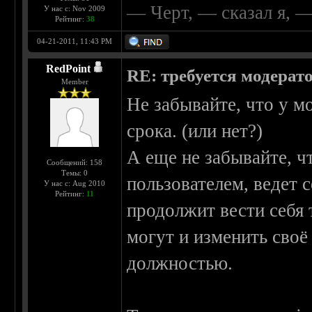
— Черт, — сказал я, 
У нас с: Nov 2009
Рейтинг:
38
04-21-2011, 11:43 PM
RedPoint
RE: требуется модерат
Member
Не забывайте, что у м
срока. (или нет?)
А еще не забывайте, ч
Сообщений: 158
Темы: 0
пользователем, ведет 
У нас с: Aug 2010
Рейтинг:
11
продолжит вести себя 
могут и изменить своё
должностью.