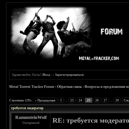
Здравствуйте, Гость! (
Вход
—
Зарегистрироваться
)
Metal Torrent Tracker Forum
›
Обратная связь
›
Вопросы и предложения по
Страницы (29):
« Предыдущая
1
...
23
24
25
26
27
...
29
Сле
требуется модератор
RammsteinWolf
RE: требуется модерат
Unregistered