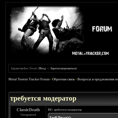
Здравствуйте, Гость! (
Вход
—
Зарегистрироваться
)
Metal Torrent Tracker Forum
›
Обратная связь
›
Вопросы и предложения по
требуется модератор
ClassicDeath
RE: требуется модератор
Unregistered
Xpolf Писал(а):