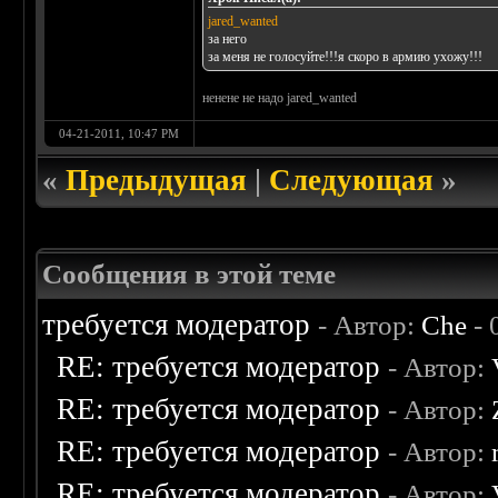
jared_wanted
за него
за меня не голосуйте!!!я скоро в армию ухожу!!!
ненене не надо jared_wanted
04-21-2011, 10:47 PM
«
Предыдущая
|
Следующая
»
Сообщения в этой теме
требуется модератор
- Автор:
Che
- 
RE: требуется модератор
- Автор:
RE: требуется модератор
- Автор:
RE: требуется модератор
- Автор:
RE: требуется модератор
- Автор: