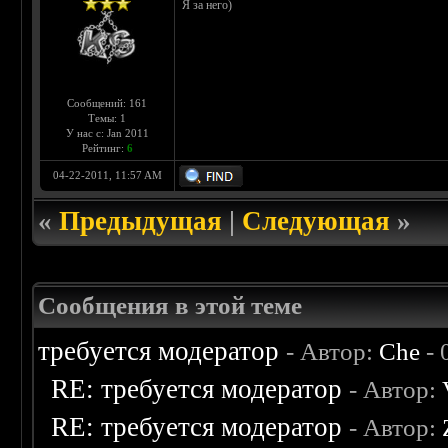
Я за него)
Сообщений: 161
Темы: 1
У нас с: Jan 2011
Рейтинг:
6
04-22-2011, 11:57 AM
«
Предыдущая
|
Следующая
»
Сообщения в этой теме
требуется модератор
- Автор:
Che
- 
RE: требуется модератор
- Автор:
RE: требуется модератор
- Автор: