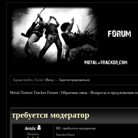
Здравствуйте, Гость! (
Вход
—
Зарегистрироваться
)
Metal Torrent Tracker Forum
›
Обратная связь
›
Вопросы и предложения по
требуется модератор
4enix
RE: требуется модератор
Member
basskrivbass