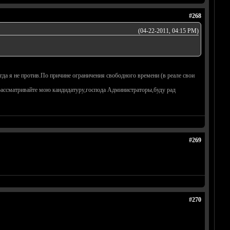
#268
(04-22-2011, 04:15 PM)
да я не против.По причине ограничения свободного времени (в реале свои
рассматривайте мою кандидатуру,господа Администраторы,буду рад
#269
#270