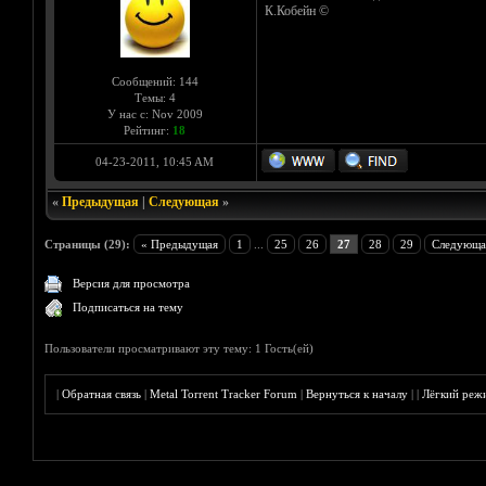
К.Кобейн ©
Сообщений: 144
Темы: 4
У нас с: Nov 2009
Рейтинг:
18
04-23-2011, 10:45 AM
«
Предыдущая
|
Следующая
»
Страницы (29):
« Предыдущая
1
...
25
26
27
28
29
Следующа
Версия для просмотра
Подписаться на тему
Пользователи просматривают эту тему: 1 Гость(ей)
|
Обратная связь
|
Metal Torrent Tracker Forum
|
Вернуться к началу
|
|
Лёгкий реж