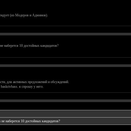
ендует (из Модеров и Админов).
 не наберется 10 достойных кандидатов?
ости, для активных предложений и обсуждений.
baskrivbass. я спрошу у него.
 не наберется 10 достойных кандидатов?