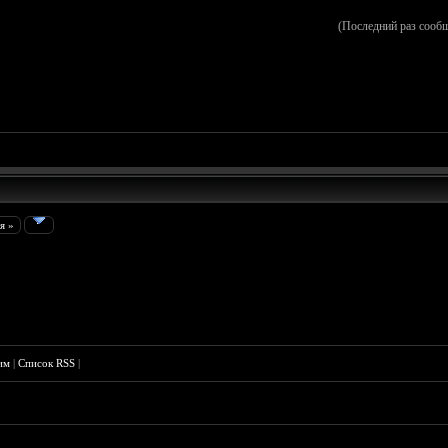
(Последний раз сооб
я »
им
|
Список RSS
|