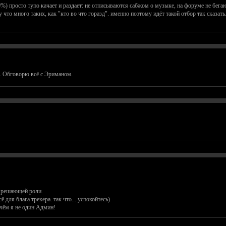
) просто тупо качает и раздает: не отписываются сабжом о музыке, на форуме не бегают
что много таких, как "кто во что горазд". именно поэтому идёт такой отбор так сказать
. Обговорю всё с Эриманом.
ь решающей роли.
ё для блага трекера. так что... успокойтесь)
ичём я не один Админ!