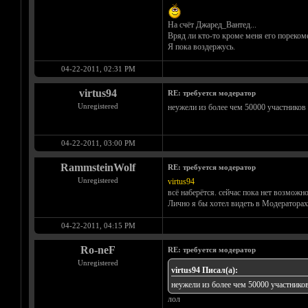
На счёт Джаред_Вантед...
Вряд ли кто-то кроме меня его пореком
Я пока воздержусь.
04-22-2011, 02:31 PM
virtus94
RE: требуется модератор
Unregistered
неужели из более чем 50000 участников
04-22-2011, 03:00 PM
RammsteinWolf
RE: требуется модератор
Unregistered
virtus94
всё наберётся. сейчас пока нет возможн
Лично я бы хотел видеть в Модераторах 
04-22-2011, 04:15 PM
Ro-neF
RE: требуется модератор
Unregistered
virtus94 Писал(а):
неужели из более чем 50000 участников
лол