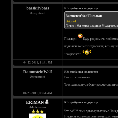
basskrivbass
RE: требуется модератор
Unregistered
RammsteinWolf Писал(а):
virtus94
Лично я бы хотел видеть в Модераторах
Польщен
Буду рад помочь любимому
подчиненные мозг будоражат) возьму на
"покраснеть"
04-22-2011, 11:41 PM
RammsteinWolf
RE: требуется модератор
Unregistered
Вот это я понимаю.
Твоя кандидатура будет рассматриватьс
04-23-2011, 03:56 AM
ERIMAN
RE: требуется модератор
Administrator
Что за???? сами договаривались с Понед
Никто не останется девственником, жизн