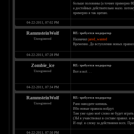
больше половины (а точнее примерно 80%
а достойных действительно мало. потому 
примерно я так щитаю.
04-22-2011, 07:02 PM
RammsteinWolf
RE: требуется модератор
Unregistered
Назначил
jared_wanted
Временно. До вступления новых правил
04-22-2011, 07:28 PM
Zombie_ice
RE: требуется модератор
Unregistered
Вот и всё. . .
04-22-2011, 07:34 PM
RammsteinWolf
RE: требуется модератор
Unregistered
Рано наводите кипишь.
Ибо новые правила войдут.
Там уже одно моё слово не будет играт
(ЗЫ я учавствовал в составе правил. и вс
И ещё. я слежу за действиями всех. Пр
04-22-2011, 07:50 PM