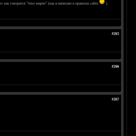
. как говорится "тихо мирно" (как и написано в правилах сайта
).
.
#265
#266
#267