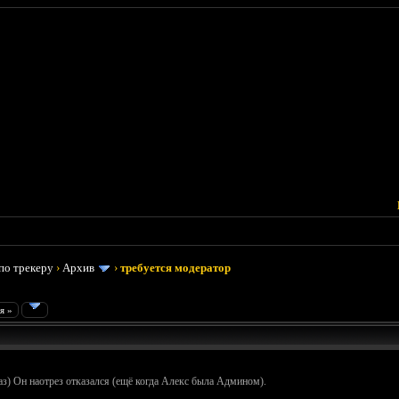
по трекеру
›
Архив
›
требуется модератор
я »
аз) Он наотрез отказался (ещё когда Алекс была Админом).