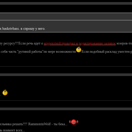
 baskrivbass. я спрошу у него.
 ресурсу!!!Если речь идет о
корректной проверке и редактированию заливок
юзеров-тог
 себя часть "рутиной работы"по мере возможности
Если подобный расклад уместен-
я.
ельника решать!!!! RammsteinWolf - ты бека...
ь поимеет всех...