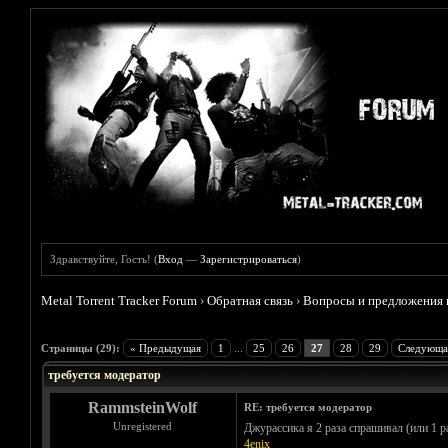
Здравствуйте, Гость! (
Вход
—
Зарегистрироваться
)
Metal Torrent Tracker Forum
›
Обратная связь
›
Вопросы и предложения 
Голосов: 5 - Средняя оценка: 5
1
2
3
4
5
Страницы (29):
« Предыдущая
1
...
25
26
27
28
29
Следующа
требуется модератор
RammsteinWolf
RE: требуется модератор
Unregistered
Джурассика я 2 раза спрашивал (или 1 р
4enix