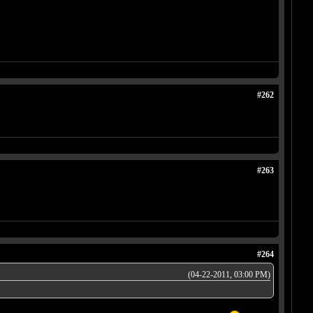
#262
#263
#264
(04-22-2011, 03:00 PM)