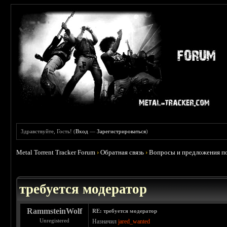
Здравствуйте, Гость! (
Вход
—
Зарегистрироваться
)
Metal Torrent Tracker Forum
›
Обратная связь
›
Вопросы и предложения по
требуется модератор
RammsteinWolf
RE: требуется модератор
Unregistered
Назначил
jared_wanted