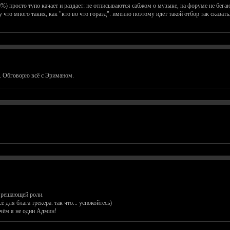
) просто тупо качает и раздает: не отписываются сабжом о музыке, на форуме не бегают
что много таких, как "кто во что горазд". именно поэтому идёт такой отбор так сказать
. Обговорю всё с Эриманом.
ь решающей роли.
ё для блага трекера. так что... успокойтесь)
ичём я не один Админ!