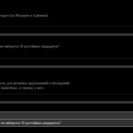
ендует (из Модеров и Админов).
 не наберется 10 достойных кандидатов?
ости, для активных предложений и обсуждений.
baskrivbass. я спрошу у него.
 не наберется 10 достойных кандидатов?