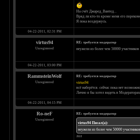
На счёт Джаред_Вантед...
Вряд ли кто-то кроме меня его пореком
Я пока воздержусь.
04-22-2011, 02:31 PM
virtus94
RE: требуется модератор
Unregistered
неужели из более чем 50000 участников
04-22-2011, 03:00 PM
RammsteinWolf
RE: требуется модератор
Unregistered
virtus94
всё наберётся. сейчас пока нет возможн
Лично я бы хотел видеть в Модераторах 
04-22-2011, 04:15 PM
Ro-neF
RE: требуется модератор
Unregistered
virtus94 Писал(а):
неужели из более чем 50000 участников
лол