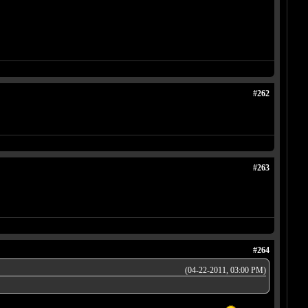
#262
#263
#264
(04-22-2011, 03:00 PM)