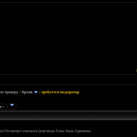
по трекеру
›
Архив
›
требуется модератор
я »
аз) Он наотрез отказался (ещё когда Алекс была Админом).