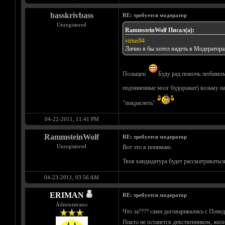
basskrivbass
RE: требуется модератор
Unregistered
RammsteinWolf Писал(а):
virtus94
Лично я бы хотел видеть в Модераторах
Польщен
Буду рад помочь любимому
подчиненные мозг будоражат) возьму на
"покраснеть"
04-22-2011, 11:41 PM
RammsteinWolf
RE: требуется модератор
Unregistered
Вот это я понимаю.
Твоя кандидатура будет рассматриватьс
04-23-2011, 03:56 AM
ERIMAN
RE: требуется модератор
Administrator
Что за???? сами договаривались с Понед
Никто не останется девственником, жизн