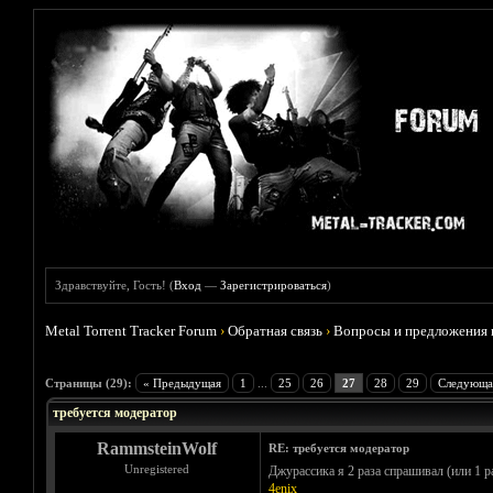
Здравствуйте, Гость! (
Вход
—
Зарегистрироваться
)
Metal Torrent Tracker Forum
›
Обратная связь
›
Вопросы и предложения 
Голосов: 5 - Средняя оценка: 5
1
2
3
4
5
Страницы (29):
« Предыдущая
1
...
25
26
27
28
29
Следующа
требуется модератор
RammsteinWolf
RE: требуется модератор
Unregistered
Джурассика я 2 раза спрашивал (или 1 р
4enix