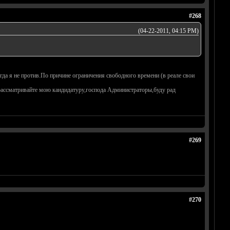
#268
(04-22-2011, 04:15 PM)
да я не против.По причине ограничения свободного времени (в реале свои
рассматривайте мою кандидатуру,господа Администраторы,буду рад
#269
#270