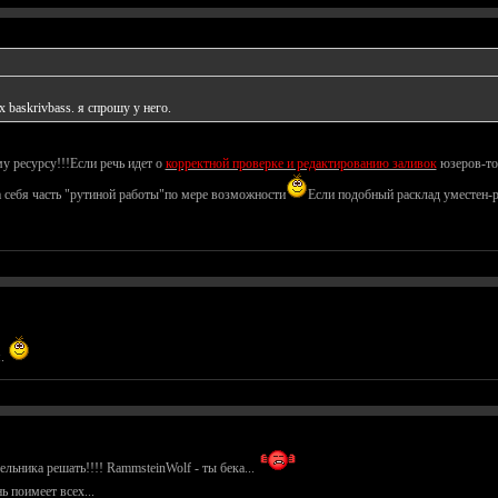
 baskrivbass. я спрошу у него.
 ресурсу!!!Если речь идет о
корректной проверке и редактированию заливок
юзеров-тог
 себя часть "рутиной работы"по мере возможности
Если подобный расклад уместен-
я.
ельника решать!!!! RammsteinWolf - ты бека...
ь поимеет всех...