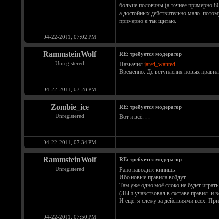
больше половины (а точнее примерно 80%
а достойных действительно мало. потому 
примерно я так щитаю.
04-22-2011, 07:02 PM
RammsteinWolf
RE: требуется модератор
Unregistered
Назначил
jared_wanted
Временно. До вступления новых правил
04-22-2011, 07:28 PM
Zombie_ice
RE: требуется модератор
Unregistered
Вот и всё. . .
04-22-2011, 07:34 PM
RammsteinWolf
RE: требуется модератор
Unregistered
Рано наводите кипишь.
Ибо новые правила войдут.
Там уже одно моё слово не будет играт
(ЗЫ я учавствовал в составе правил. и вс
И ещё. я слежу за действиями всех. Пр
04-22-2011, 07:50 PM