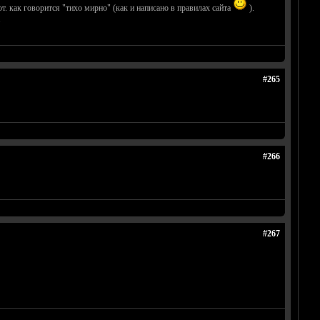
. как говорится "тихо мирно" (как и написано в правилах сайта
).
.
#265
#266
#267