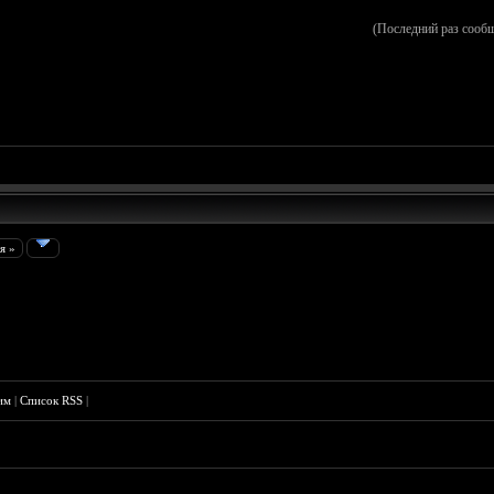
(Последний раз сооб
я »
им
|
Список RSS
|