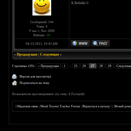
К.Кобейн ©
Сообщений: 144
Темы: 4
У нас с: Nov 2009
Рейтинг:
18
04-23-2011, 10:45 AM
«
Предыдущая
|
Следующая
»
Страницы (29):
« Предыдущая
1
...
25
26
27
28
29
Следующа
Версия для просмотра
Подписаться на тему
Пользователи просматривают эту тему: 6 Гость(ей)
|
Обратная связь
|
Metal Torrent Tracker Forum
|
Вернуться к началу
|
|
Лёгкий реж