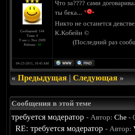
Что за???? сами договарива
ты бека...
Никто не останется девстве
К.Кобейн ©
Сообщений: 144
Темы: 4
У нас с: Nov 2009
(Последний раз сооб
Рейтинг:
18
04-23-2011, 10:45 AM
«
Предыдущая
|
Следующая
»
Сообщения в этой теме
требуется модератор
- Автор:
Che
- 
RE: требуется модератор
- Автор: