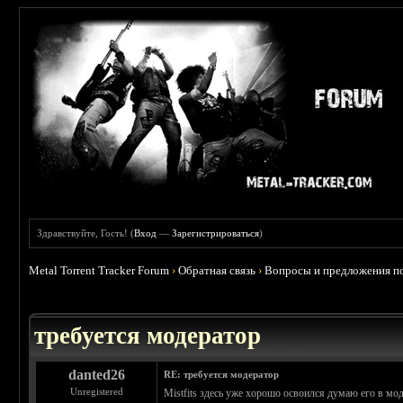
Здравствуйте, Гость! (
Вход
—
Зарегистрироваться
)
Metal Torrent Tracker Forum
›
Обратная связь
›
Вопросы и предложения по
требуется модератор
danted26
RE: требуется модератор
Unregistered
Mistfits здесь уже хорошо освоился думаю его в мод