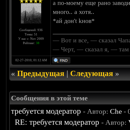
а по-моему еще рано заводи
много.. а хотя..
*ай дон't kнов*
________________________
Сообщений: 936
Темы: 51
— Вот и все, — сказал Чап
У нас с: Nov 2009
Рейтинг:
38
— Черт, — сказал я, — та
02-27-2010, 01:12 AM
«
Предыдущая
|
Следующая
»
Сообщения в этой теме
требуется модератор
- Автор:
Che
- 
RE: требуется модератор
- Автор: