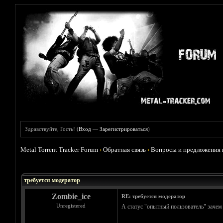
Здравствуйте, Гость! (
Вход
—
Зарегистрироваться
)
Metal Torrent Tracker Forum
›
Обратная связь
›
Вопросы и предложения 
Голосов: 5 - Средняя оценка: 5
1
2
3
4
5
требуется модератор
Zombie_ice
RE: требуется модератор
Unregistered
А статус "опытный пользователь" зачем