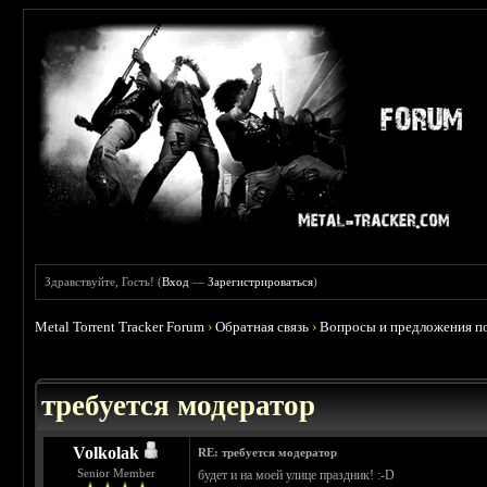
Здравствуйте, Гость! (
Вход
—
Зарегистрироваться
)
Metal Torrent Tracker Forum
›
Обратная связь
›
Вопросы и предложения по
требуется модератор
Volkolak
RE: требуется модератор
Senior Member
будет и на моей улице праздник! :-D