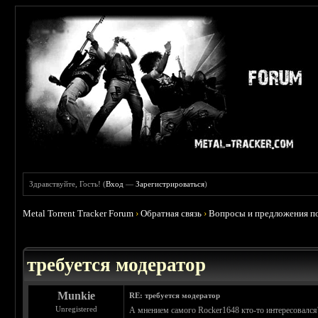
Здравствуйте, Гость! (
Вход
—
Зарегистрироваться
)
Metal Torrent Tracker Forum
›
Обратная связь
›
Вопросы и предложения по
требуется модератор
Munkie
RE: требуется модератор
Unregistered
А мнением самого Rocker1648 кто-то интересовался