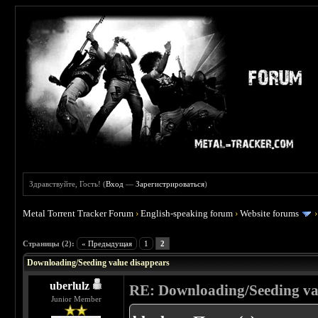
Здравствуйте, Гость! (
Вход
—
Зарегистрироваться
)
Metal Torrent Tracker Forum
›
English-speaking forum
›
Website forums
 0
Страницы (2):
« Предыдущая
1
2
Downloading/Seeding value disappears
uberlulz
RE: Downloading/Seeding va
Junior Member