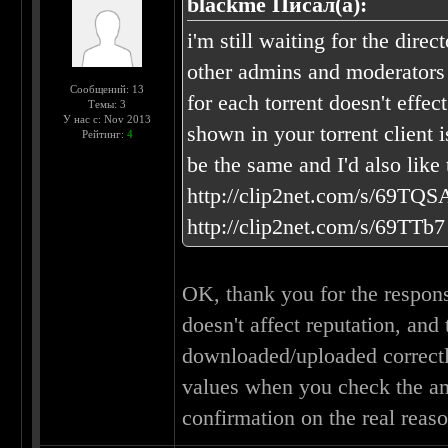
blackme Писал(а):
i'm still waiting for the dire
other admins and moderators a
Сообщений: 13
for each torrent doesn't eff
Темы: 3
У нас с: Nov 2013
shown in your torrent client i
Рейтинг:
4
be the same and I'd also like
http://clip2net.com/s/69TQS
http://clip2net.com/s/69TTb7
OK, thank you for the response
doesn't affect reputation, and
downloaded/uploaded correctly
values when you check the amo
confirmation on the real reaso