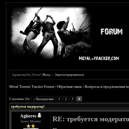
Здравствуйте, Гость! (
Вход
—
Зарегистрироваться
)
Metal Torrent Tracker Forum
›
Обратная связь
›
Вопросы и предложения по
 0
Страницы (4):
« Предыдущая
1
2
3
4
требуется модератор!
Agheres
RE: требуется модерат
Junior Member