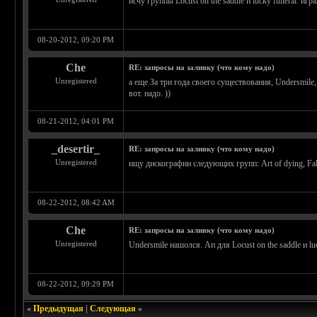
исчу группы Locust on the saddle и lucky funeral. и
08-20-2012, 09:20 PM
Che
RE: запросы на заливку (что кому надо)
Unregistered
а еще За три года своего существования, Undersm
вот. надо. ))
08-21-2012, 04:01 PM
_desertir_
RE: запросы на заливку (что кому надо)
Unregistered
ищу дискографии следующих групп: Art of dying, Fall 
08-22-2012, 08:42 AM
Che
RE: запросы на заливку (что кому надо)
Unregistered
Undersmile нашолся. Ап для Locust on the saddle и l
08-22-2012, 09:29 PM
«
Предыдущая
|
Следующая
»