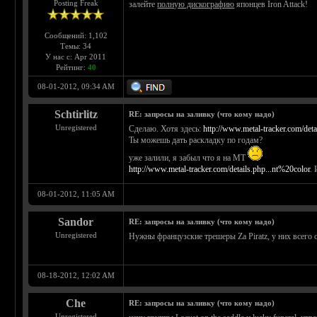
Posting Freak
залейте
полную дискографию
японцев Iron Attack!
Сообщений: 1,102
Темы: 34
У нас с: Apr 2011
Рейтинг:
40
08-01-2012, 09:34 AM
Schtirlitz
RE: запросы на заливку (что кому надо)
Unregistered
Сделаю. Хотя здесь:
http://www.metal-tracker.com/det
Ты можешь дать раскладку по годам?
уже залили, я забыл что я на МТ
http://www.metal-tracker.com/details.php...nt%20color
.
08-01-2012, 11:05 AM
Sandor
RE: запросы на заливку (что кому надо)
Unregistered
Нужны французские трешеры Za Piratz, у них всего 
08-18-2012, 12:02 AM
Che
RE: запросы на заливку (что кому надо)
Unregistered