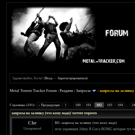
Здравствуйте, Гость! (
Вход
—
Зарегистрироваться
)
Metal Torrent Tracker Forum
›
Раздачи
›
Запросы
›
запросы на заливку 
: 3.45
Страницы (241):
« Предыдущая
1
...
100
101
102
103
104
...
2
запросы на заливку (что кому надо)/ torrent requests
Che
RE: запросы на заливку (что кому надо)
Unregistered
исчу украинцев Johny B Gut и BOMG которые тут н