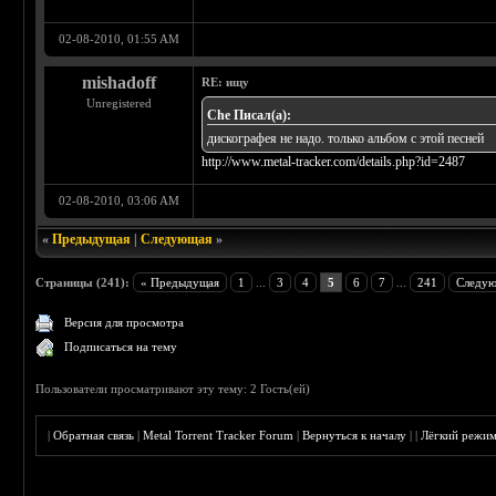
02-08-2010, 01:55 AM
mishadoff
RE: ищу
Unregistered
Che Писал(а):
дискографея не надо. только альбом с этой песней
http://www.metal-tracker.com/details.php?id=2487
02-08-2010, 03:06 AM
«
Предыдущая
|
Следующая
»
Страницы (241):
« Предыдущая
1
...
3
4
5
6
7
...
241
Следую
Версия для просмотра
Подписаться на тему
Пользователи просматривают эту тему: 2 Гость(ей)
|
Обратная связь
|
Metal Torrent Tracker Forum
|
Вернуться к началу
|
|
Лёгкий режи