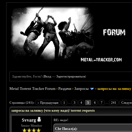
Здравствуйте, Гость! (
Вход
—
Зарегистрироваться
)
Metal Torrent Tracker Forum
›
Раздачи
›
Запросы
›
запросы на заливку 
: 3.45
Страницы (241):
« Предыдущая
1
...
3
4
5
6
7
...
241
Следую
запросы на заливку (что кому надо)/ torrent requests
Svvarg
RE: надо!
Senior Member
Che Писал(а):