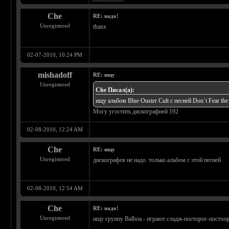
Che
RE: надо!
Unregistered
thanx
02-07-2010, 10:24 PM
mishadoff
RE: ищу
Unregistered
Che Писал(а):
ищу альбом Blue Ouster Cult с песней Don`t Fear the
Могу угостить дискографией 192
02-08-2010, 12:24 AM
Che
RE: ищу
Unregistered
дискографея не надо. только альбом с этой песней
02-08-2010, 12:54 AM
Che
RE: надо!
Unregistered
ищу группу Balboa - играют сладж-посторог-постхо