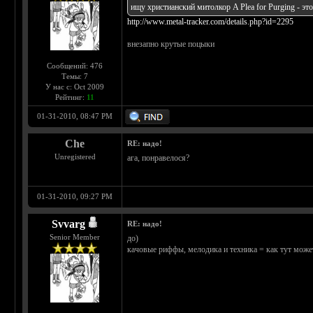
ищу христианский митолкор A Plea for Purging - это
http://www.metal-tracker.com/details.php?id=2295
внезапно крутые поцыки
Сообщений: 476
Темы: 7
У нас с: Oct 2009
Рейтинг:
11
01-31-2010, 08:47 PM
Che
RE: надо!
Unregistered
ага, понравелося?
01-31-2010, 09:27 PM
Svvarg
RE: надо!
Senior Member
до)
качовые риффы, мелодика и техника = как тут може