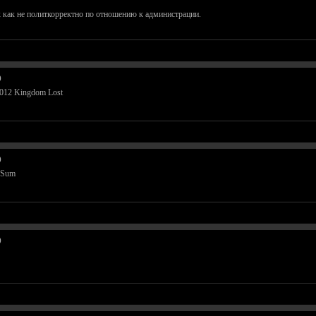
к как не политкорректно по отношению к администрации.
)
12 Kingdom Lost
)
 Sum
)