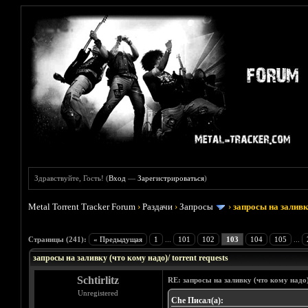
Здравствуйте, Гость! (
Вход
—
Зарегистрироваться
)
Metal Torrent Tracker Forum
›
Раздачи
›
Запросы
›
запросы на заливку
Голосов: 33 - Средняя оценка: 3.45
1
2
3
4
5
Страницы (241):
« Предыдущая
1
...
101
102
103
104
105
...
запросы на заливку (что кому надо)/ torrent requests
Schtirlitz
RE: запросы на заливку (что кому надо
Unregistered
Che Писал(а):