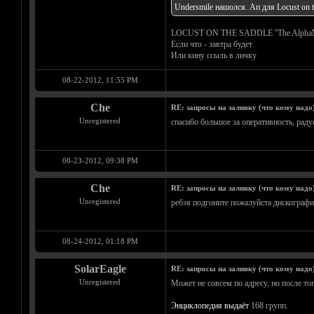
Undersmile нашолся. Ап для Locust on t
LOCUST ON THE SADDLE ''The AlphaMan
Если что - завтра будет
Или кину ссыль в личку
08-22-2012, 11:55 PM
Che
RE: запросы на заливку (что кому надо
Unregistered
спасибо большое за оперативность, раду
08-23-2012, 09:38 PM
Che
RE: запросы на заливку (что кому надо
Unregistered
ребзя подгоните пожалуйста дискографи
08-24-2012, 01:18 PM
SolarEagle
RE: запросы на заливку (что кому надо
Unregistered
Может не совсем по адресу, но после то
Энциклопедия выдаёт
168 групп.