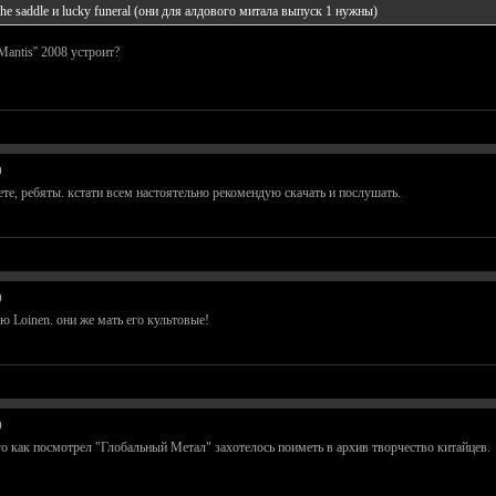
he saddle и lucky funeral (они для алдового митала выпуск 1 нужны)
tis'' 2008 устроит?
)
ете, ребяты. кстати всем настоятельно рекомендую скачать и послушать.
)
ю Loinen. они же мать его культовые!
)
го как посмотрел "Глобальный Метал" захотелось поиметь в архив творчество китайцев.