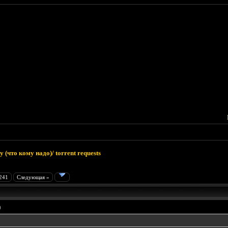
 (что кому надо)/ torrent requests
241
Следующая »
)