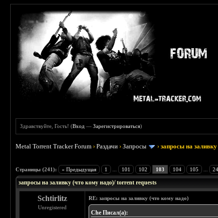
Здравствуйте, Гость! (
Вход
—
Зарегистрироваться
)
Metal Torrent Tracker Forum
›
Раздачи
›
Запросы
›
запросы на заливку 
: 3.45
Страницы (241):
« Предыдущая
1
...
101
102
103
104
105
...
2
запросы на заливку (что кому надо)/ torrent requests
Schtirlitz
RE: запросы на заливку (что кому надо)
Unregistered
Che Писал(а):