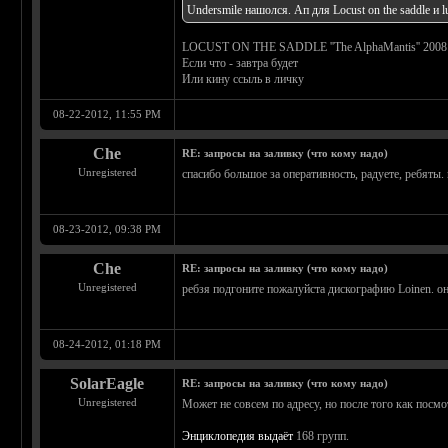
Undersmile нашолся. Ап для Locust on the saddle и 
LOCUST ON THE SADDLE ''The AlphaMantis'' 2008
Если что - завтра будет
Или кину ссыль в личку
08-22-2012, 11:55 PM
Che
RE: запросы на заливку (что кому надо)
Unregistered
спасибо большое за оперативность, радуете, ребяты.
08-23-2012, 09:38 PM
Che
RE: запросы на заливку (что кому надо)
Unregistered
ребзя подгоните пожалуйста дискографию Loinen. он
08-24-2012, 01:18 PM
SolarEagle
RE: запросы на заливку (что кому надо)
Unregistered
Может не совсем по адресу, но после того как посм
Энциклопедия выдаёт
168 групп.