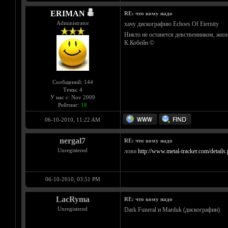
ERIMAN
RE: что кому надо
Administrator
хачу дискографию Echoes Of Eternity
Никто не останется девственником, жизн
К.Кобейн ©
Сообщений: 144
Темы: 4
У нас с: Nov 2009
Рейтинг:
18
06-10-2010, 11:22 AM
nergal7
RE: что кому надо
Unregistered
лови
http://www.metal-tracker.com/detail
06-10-2010, 03:51 PM
LacRyma
RE: что кому надо
Unregistered
Dark Funeral и Marduk (дискографии)