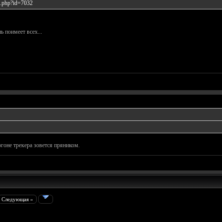
ls.php?id=7032
ь поимеет всех...
ргоне трекера зовется пряником.
Следующая »