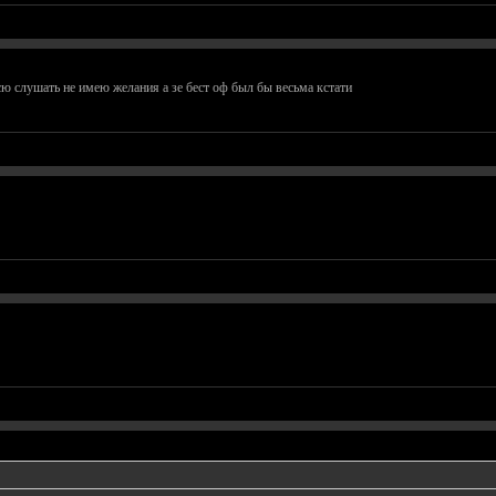
сю слушать не имею желания а зе бест оф был бы весьма кстати