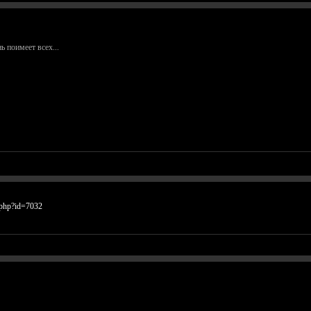
ь поимеет всех...
s.php?id=7032