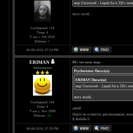
ищу Uncrossed - Liquid Air в 320 с ме
могу лосей...
Сообщений: 110
Темы: 4
У нас с: Feb 2010
Рейтинг:
1
06-08-2010, 07:24 PM
ERIMAN
RE: что кому надо
Administrator
Psychostatus Писал(а):
ERIMAN Писал(а):
ищу Uncrossed - Liquid Air в 320 с м
могу лосей...
Сообщений: 144
Темы: 4
давай
У нас с: Nov 2009
Никто не останется девственником, жизн
Рейтинг:
18
К.Кобейн ©
06-08-2010, 07:29 PM