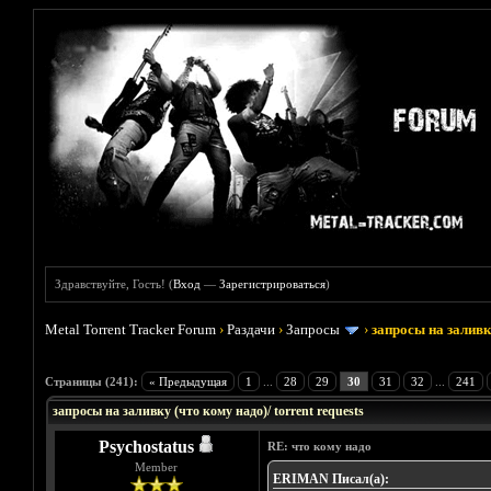
Здравствуйте, Гость! (
Вход
—
Зарегистрироваться
)
Metal Torrent Tracker Forum
›
Раздачи
›
Запросы
›
запросы на заливку
Голосов: 33 - Средняя оценка: 3.45
1
2
3
4
5
Страницы (241):
« Предыдущая
1
...
28
29
30
31
32
...
241
запросы на заливку (что кому надо)/ torrent requests
Psychostatus
RE: что кому надо
Member
ERIMAN Писал(а):