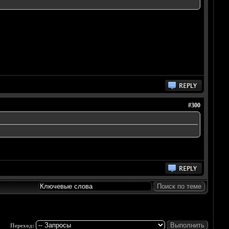
#300
Переход: