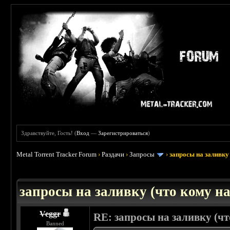
Здравствуйте, Гость! (
Вход
—
Зарегистрироваться
)
Metal Torrent Tracker Forum
›
Раздачи
›
Запросы
›
запросы на заливку 
: 3.45
запросы на заливку (что кому над
Veggr
RE: запросы на заливку (что
Banned