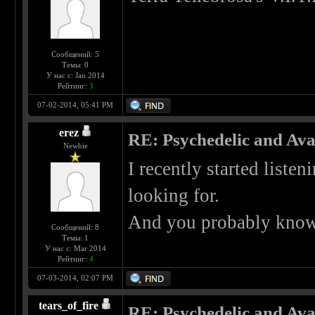
Сообщений: 5
Темы: 0
У нас с: Jan 2014
Рейтинг:
3
07-02-2014, 05:41 PM
erez
RE: Psychedelic and Av
Newbie
I recently started liste
looking for.
And you probably know
Сообщений: 8
Темы: 1
У нас с: Mar 2014
Рейтинг:
4
07-03-2014, 02:07 PM
tears_of_fire
RE: Psychedelic and Av