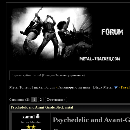
Здравствуйте, Гость! (
Вход
—
Зарегистрироваться
)
Metal Torrent Tracker Forum
›
Разговоры о музыке
›
Black Metal
›
Psych
 0
Страницы (2):
1
2
Следующая »
Psychedelic and Avant-Garde Black metal
xamul
Psychedelic and Avant-G
Junior Member