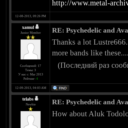
http://www.metal-arch
12-08-2013, 09:26 PM
xamul
RE: Psychedelic and Av
Junior Member
Thanks a lot Lustre666.
more bands like these...
(Последний раз сооб
Сообщений: 17
Темы: 3
У нас с: Mar 2013
Рейтинг:
4
12-09-2013, 04:03 AM
telabs
RE: Psychedelic and Av
Newbie
How about Aluk Todol