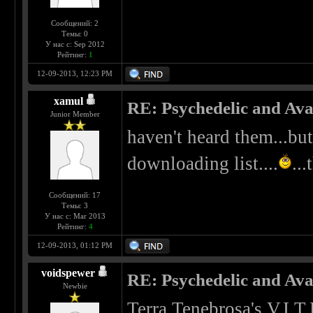
Сообщений: 2
Темы: 0
У нас с: Sep 2012
Рейтинг:
1
12-09-2013, 12:23 PM
xamul
RE: Psychedelic and Av
Junior Member
haven't heard them...but
downloading list....
...
Сообщений: 17
Темы: 3
У нас с: Mar 2013
Рейтинг:
4
12-09-2013, 01:12 PM
voidspewer
RE: Psychedelic and Av
Newbie
Terra Tenebrosa's V.I.T.