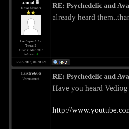
xamul
RE: Psychedelic and Av
Junior Member
already heard them..tha
Сообщений: 17
Темы: 3
У нас с: Mar 2013
Рейтинг:
4
12-08-2013, 04:20 AM
Lustre666
RE: Psychedelic and Av
Unregistered
Have you heard Vediog
http://www.youtube.c