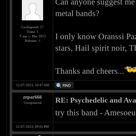
Can anyone suggest me 
metal bands?
Сообщений: 17
Темы: 3
I only know Oranssi Paz
У нас с: Mar 2013
Рейтинг:
4
stars, Hail spirit noir,
Thanks and cheers...
12-07-2013, 10:47 AM
zepar666
RE: Psychedelic and Av
Unregistered
try this band - Amesoeu
12-07-2013, 09:01 PM