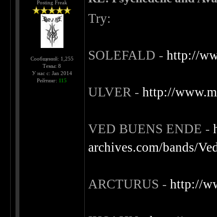
Posting Freak
Try:
SOLEFALD -
http://w
Сообщений: 1,255
Темы: 8
У нас с: Jan 2014
Рейтинг:
115
ULVER -
http://www.m
VED BUENS ENDE -
archives.com/bands/V
ARCTURUS -
http://w