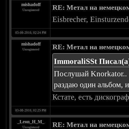
mishadoff
RE: Метал на немецко
Unregistered
Eisbrecher, Einsturzen
03-08-2010, 02:24 PM
mishadoff
RE: Метал на немецко
Unregistered
ImmoraliSSt Писал(а
Послушай Knorkator..
раздаю один альбом, 
Кстате, есть дискогра
03-08-2010, 02:25 PM
_Leon_H_M_
RE: Метал на немецко
Unregistered