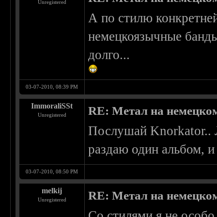
Unregistered
А по стилю конкретней
немецкоязычные банды
долго...
03-07-2010, 08:39 PM
ImmoraliSSt
RE: Метал на немецко
Unregistered
Послушай Knorkator..
раздаю один альбом, и
03-07-2010, 08:50 PM
melkij
RE: Метал на немецко
Unregistered
Со стилями я не особо