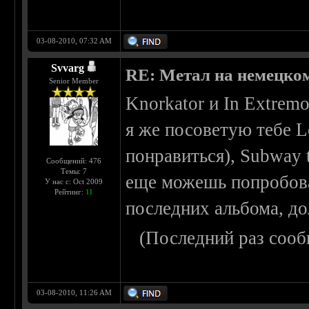
03-08-2010, 07:32 AM
Svvarg
RE: Метал на немецко
Senior Member
Knorkator и In Extrem
я же посоветую тебе L
понравиться), Subway t
Сообщений: 476
Темы: 7
еще можешь попробоват
У нас с: Oct 2009
Рейтинг:
11
последних альбома, д
(Последний раз сооб
03-08-2010, 11:26 AM