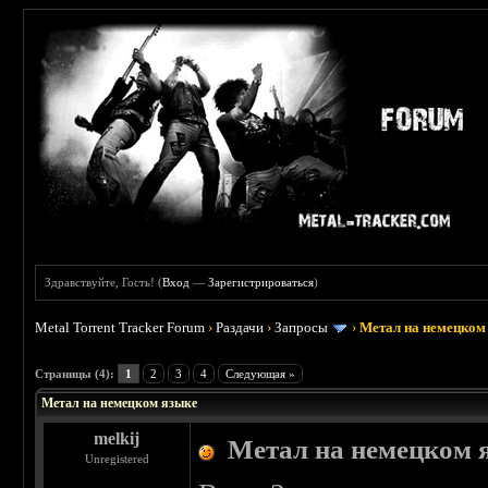
Здравствуйте, Гость! (
Вход
—
Зарегистрироваться
)
Metal Torrent Tracker Forum
›
Раздачи
›
Запросы
›
Метал на немецком
 5
Страницы (4):
1
2
3
4
Следующая »
Метал на немецком языке
melkij
Метал на немецком 
Unregistered