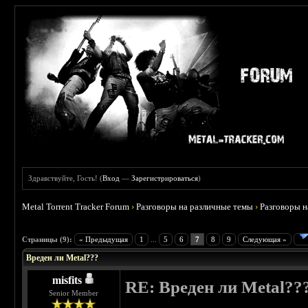
Здравствуйте, Гость! (
Вход
—
Зарегистрироваться
)
Metal Torrent Tracker Forum
›
Разговоры на различные темы
›
Разговоры 
Страницы (9):
« Предыдущая
1
...
5
6
7
8
9
Следующая »
Вреден ли Metal???
misfits
RE: Вреден ли Metal??
Senior Member