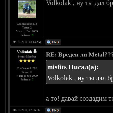
Volkolak , ну ты дал б
Сообщений: 273
Темы: 2
У нас с: Dec 2009
Рейтинг:
9
04-10-2010, 08:13 AM
Volkolak
RE: Вреден ли Metal??
Senior Member
misfits Писал(а):
Сообщений: 288
Темы: 11
У нас с: Sep 2009
Volkolak , ну ты дал б
Рейтинг:
7
а то! давай создадим 
04-10-2010, 02:56 PM