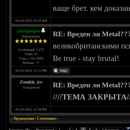
ваще брет. кем доказ
04-24-2010, 10:29 AM
zzashpaupat
RE: Вреден ли Metal??
Administrator
великобританскими пс
Сообщений: 1,275
Темы: 31
Be true - stay brutal!
У нас с: Oct 2009
Рейтинг:
79
04-24-2010, 12:15 PM
Zombie_ice
RE: Вреден ли Metal??
Unregistered
////ТЕМА ЗАКРЫТА//
04-24-2010, 12:18 PM
«
Предыдущая
|
Следующая
»
Страницы (9):
« Предыдущая
1
...
5
6
7
8
9
Следующая »