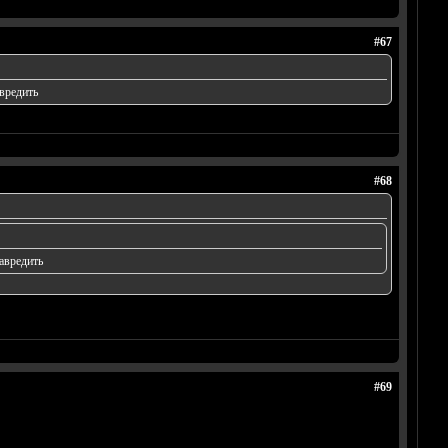
#67
вредить
#68
авредить
#69