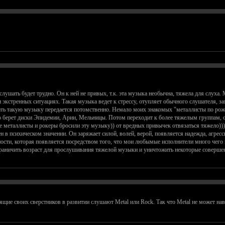
лушать будет трудно. Он к ней не привых, т.к. эта музыка необычна, тяжела для слуха.
кстренных ситуациях. Такая музыка ведет к стрессу, отупляет обычного слушателя, зам
шать такую музыку передается потомственно. Немало моих знакомых "металлисты по ро
берет диски Эпидемии, Арии, Мельницы. Потом переходит к более тяжелым группам, о
металлисты и рокеры бросили эту музыку)) от вредных привычек отвязаться тяжело)))
н в психическом значении. Он заряжает силой, волей, верой, появляется надежда, агресс
ности, которая появляется посредством того, что мои любымые исполнители много чего н
раничить возраст для прослушивания тяжелой музыки и уничтожить некоторые совершен
ящие своих сверстников в развитии слушают Metal или Rock. Так что Metal не может на