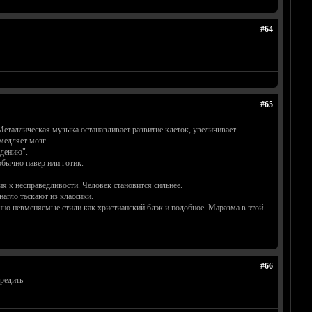
#64
#65
 Металлическая музыка останавливает развитие клеток, увеличивает
едляет мозг...
ждению".
бычно павер или готик.
ия к несправедливости. Человек становится сильнее.
агло таскают из классики.
но невменяемые стили как христианский блэк и подобное. Маразма в этой
#66
вредить