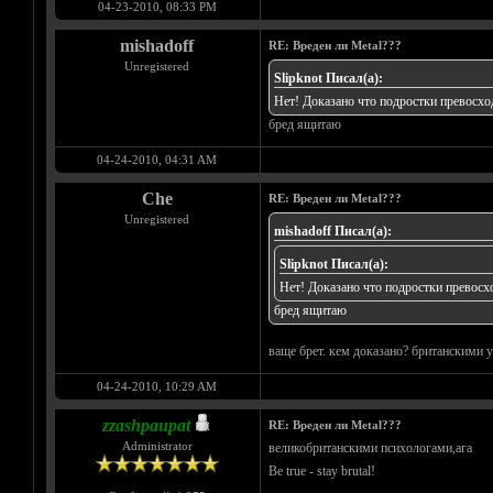
04-23-2010, 08:33 PM
mishadoff
RE: Вреден ли Metal???
Unregistered
Slipknot Писал(а):
Нет! Доказано что подростки превосхо
бред ящитаю
04-24-2010, 04:31 AM
Che
RE: Вреден ли Metal???
Unregistered
mishadoff Писал(а):
Slipknot Писал(а):
Нет! Доказано что подростки превосхо
бред ящитаю
ваще брет. кем доказано? британскими 
04-24-2010, 10:29 AM
zzashpaupat
RE: Вреден ли Metal???
Administrator
великобританскими психологами,ага
Be true - stay brutal!