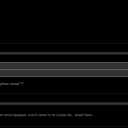
варёные овощи"??
ет метал вредным: если б считал то не слушал бы... может быть....