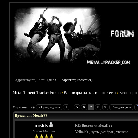
Здравствуйте, Гость! (
Вход
—
Зарегистрироваться
)
Metal Torrent Tracker Forum
›
Разговоры на различные темы
›
Разговоры
Голосов: 0 - Средняя оценка: 0
1
2
3
4
5
Страницы (9):
« Предыдущая
1
...
5
6
7
8
9
Следующая »
Вреден ли Metal???
misfits
RE: Вреден ли Metal???
Senior Member
Volkolak , ну ты дал брат , уважаю.