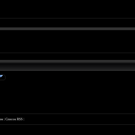
им
|
Список RSS
|