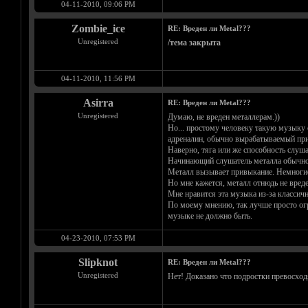
04-11-2010, 09:06 PM
Zombie_ice
RE: Вреден ли Metal???
Unregistered
/тема закрыта
04-11-2010, 11:56 PM
Asirra
RE: Вреден ли Metal???
Unregistered
Думаю, не вреден металлерам.))
Но... простому человеку такую музыку с
адреналин, обычно вырабатываемый при э
Наверно, тяга или же способность слу
Начинающий слушатель металла обычно 
Металл вызывает привыкание. Немногие 
Но мне кажется, металл отнюдь не вреде
Мне нравится эта музыка из-за классич
По моему мнению, так лучше просто ог
музыке не должно быть.
04-23-2010, 07:53 PM
Slipknot
RE: Вреден ли Metal???
Unregistered
Нет! Доказано что подростки превосход