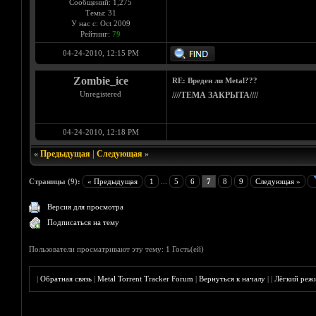
Сообщений: 1,275
Темы: 31
У нас с: Oct 2009
Рейтинг:
79
04-24-2010, 12:15 PM
Zombie_ice
RE: Вреден ли Metal???
Unregistered
////ТЕМА ЗАКРЫТА////
04-24-2010, 12:18 PM
«
Предыдущая
|
Следующая
»
Страницы (9):
« Предыдущая
1
...
5
6
7
8
9
Следующая »
Версия для просмотра
Подписаться на тему
Пользователи просматривают эту тему: 1 Гость(ей)
|
Обратная связь
|
Metal Torrent Tracker Forum
|
Вернуться к началу
|
|
Лёгкий реж