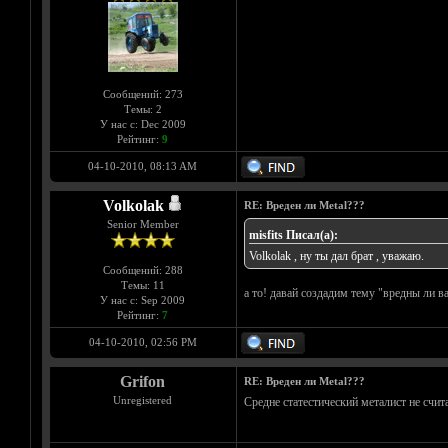
Сообщений: 273
Темы: 2
У нас с: Dec 2009
Рейтинг:
9
04-10-2010, 08:13 AM
Volkolak
RE: Вреден ли Metal???
Senior Member
misfits Писал(а):
Volkolak , ну ты дал брат , уважаю.
Сообщений: 288
Темы: 11
а то! давай создадим тему "вредны ли 
У нас с: Sep 2009
Рейтинг:
7
04-10-2010, 02:56 PM
Grifon
RE: Вреден ли Metal???
Unregistered
Средне статестический металист не счита