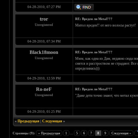
04-28-2010, 07:27 PM
tror
RE: Вреден ли Metal???
Unregistered
Митол вреден!! от него волосы растут!
04-28-2010, 07:34 PM
Black18moon
RE: Вреден ли Metal???
Unregistered
Ммм, как одна из Дам, недавно сюда по
снятся и расстроством не страдают. Все
определииась)))
04-29-2010, 12:59 PM
Ro-neF
RE: Вреден ли Metal???
Unregistered
"Даже дети точно знают, что метал куют 
04-29-2010, 01:25 PM
«
Предыдущая
|
Следующая
»
Страницы (9):
« Предыдущая
1
...
5
6
7
8
9
Следующая »