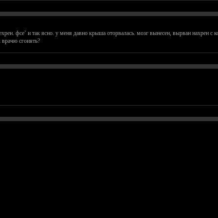
ехрен. фсе` и так ясно. у меня давно крыша оторвалась. мозг вынесен, вырван нахрен 
 врачю сгонять?