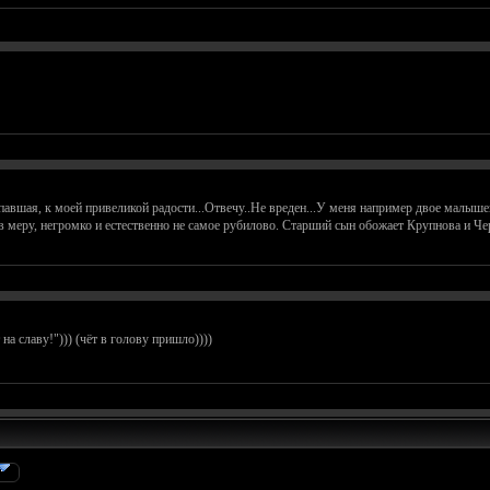
павшая, к моей привеликой радости...Отвечу..Не вреден...У меня например двое малыше
 в меру, негромко и естественно не самое рубилово. Старший сын обожает Крупнова и Че
на славу!"))) (чёт в голову пришло))))