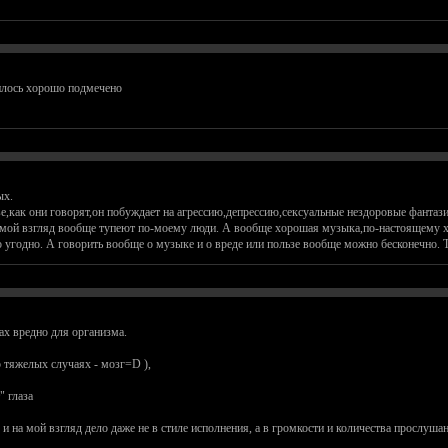
илось хорошо подмечено
ых.
е,как они говорят,он побуждает на агрессию,депрессию,сексуальные нездоровые фантаз
а мой взгляд вообще тупеют по-моему люди. А вообще хорошая музыка,по-настоящему х
го угодно. А говорить вообще о музыке и о вреде или пользе вообще можно бесконечн
х вредно для организма.
о тяжелых случаях - мозг=D ),
" глаза
 на мой взгляд дело даже не в стиле исполнения, а в громкости и количества прослушан