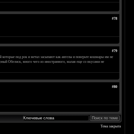
#78
#79
й которые под рок и метал засыпают как ангелы и поверьте кошмары им не
рный Обелиск, много чего из иностранного, малая еще со вкусами не
#80
Тема закрыта