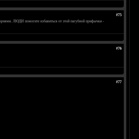
#75
с корнями. ЛЮДИ помогите избавиться от этой пагубной прифычки -
#76
#77