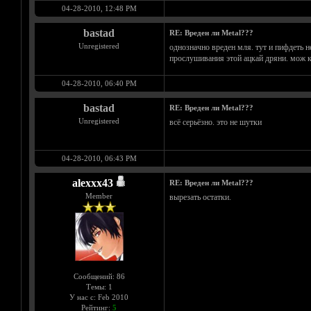
04-28-2010, 12:48 PM
bastad
RE: Вреден ли Metal???
Unregistered
однозначно вреден мля. тут и пифдеть н
прослушивания этой ацкай дряни. мож к
04-28-2010, 06:40 PM
bastad
RE: Вреден ли Metal???
Unregistered
всё серьёзно. это не шутки
04-28-2010, 06:43 PM
alexxx43
RE: Вреден ли Metal???
Member
вырезать остатки.
Сообщений: 86
Темы: 1
У нас с: Feb 2010
Рейтинг:
5