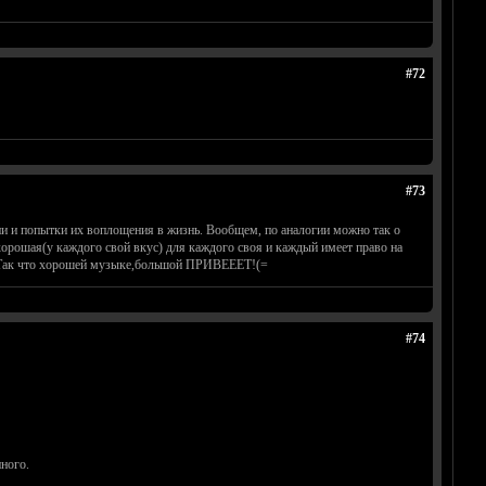
#72
#73
ии и попытки их воплощения в жизнь. Вообщем, по аналогии можно так о
орошая(у каждого свой вкус) для каждого своя и каждый имеет право на
о. Так что хорошей музыке,большой ПРИВЕЕЕТ!(=
#74
ного.