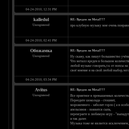
04-24-2010, 12:31 PM
kalledul
RE: Вреден ли Metal???
Unregistered
про клубную музыку мне очень понрав
04-24-2010, 02:41 PM
Обожамка
RE: Вреден ли Metal???
Unregistered
Ну скажу, как пишут большинство учён
Что металл вреден в большом количеств
любой музыке говорить,т.к от попсы н
своё мнение и на свой любой выбор,че
04-24-2010, 03:34 PM
Avitus
RE: Вреден ли Metal???
Unregistered
Все приятное в превышенных количества
Переедите шоколада - стошнит,
мороженного - заболит горло ( а в особ
апельсинов - появится сыпь,
переиграете в любимую игру - "выпадут
и так далее.
Музыка тоже не является исключением, и