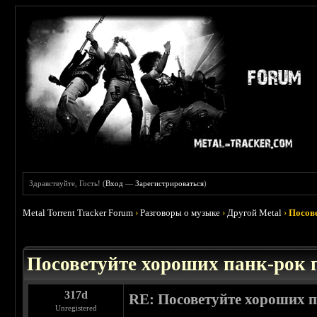
Здравствуйте, Гость! (
Вход
—
Зарегистрироваться
)
Metal Torrent Tracker Forum
›
Разговоры о музыке
›
Другой Metal
›
Посов
 0
Посоветуйте хороших панк-рок
317d
RE: Посоветуйте хороших 
Unregistered