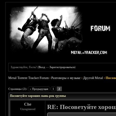
Здравствуйте, Гость! (
Вход
—
Зарегистрироваться
)
Metal Torrent Tracker Forum
›
Разговоры о музыке
›
Другой Metal
›
Посов
 0
Страницы (2):
« Предыдущая
1
2
Посоветуйте хороших панк-рок группы
Che
RE: Посоветуйте хоро
Unregistered