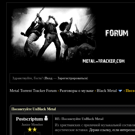
Здравствуйте, Гость! (
Вход
—
Зарегистрироваться
)
Metal Torrent Tracker Forum
›
Разговоры о музыке
›
Black Metal
›
Посо
 0
Посоветуйте UnBlack Metal
Postscriptum
RE: Посоветуйте UnBlack Metal
Junior Member
Из христианских с приличной музыкальной составля
акустические вставки.
Держи ссылку, если интересно