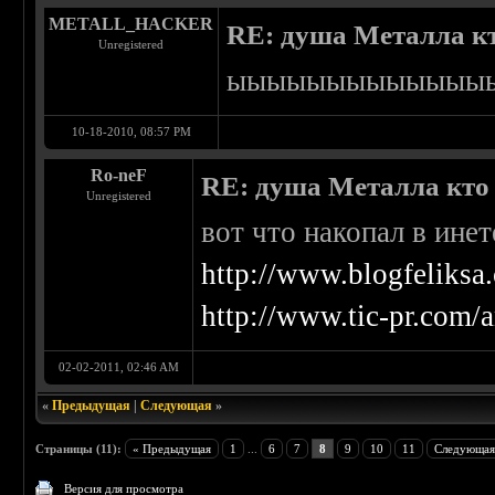
METALL_HACKER
RE: душа Металла кто
Unregistered
ыыыыыыыыыыыыы
10-18-2010, 08:57 PM
Ro-neF
RE: душа Металла кто о
Unregistered
вот что накопал в инет
http://www.blogfeliksa
http://www.tic-pr.com/
02-02-2011, 02:46 AM
«
Предыдущая
|
Следующая
»
Страницы (11):
« Предыдущая
1
...
6
7
8
9
10
11
Следующая
Версия для просмотра