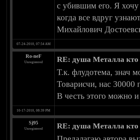
с убившим его. Я хочу
когда все вдруг узнают
Михайлович Достоевс
07-24-2010, 07:54 AM
Ro-neF
RE: душа Металла кто о
Unregistered
Т.к. флудотема, знач 
Товарисчи, нас 30000 
В честь этого можно и 
10-17-2010, 08:39 PM
Sj95
RE: душа Металла кто о
Unregistered
Предалагаю автора вызв