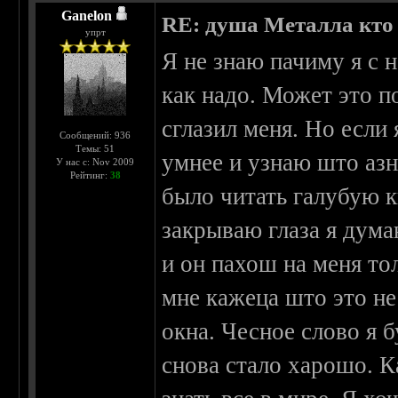
Ganelon
RE: душа Металла кто о
упрт
Я не знаю пачиму я с н
как надо. Может это по
сглазил меня. Но если 
Сообщений: 936
Темы: 51
умнее и узнаю што азн
У нас с: Nov 2009
Рейтинг:
38
было читать галубую к
закрываю глаза я дум
и он пахош на меня то
мне кажеца што это не
окна. Чесное слово я 
снова стало харошо. К