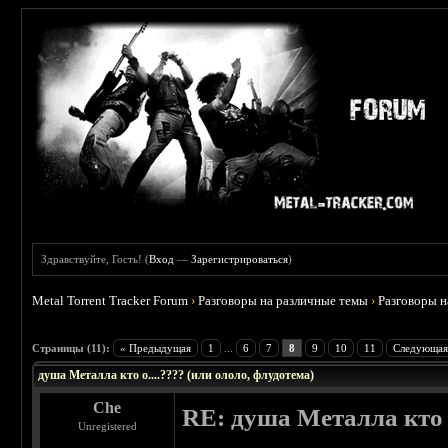
Здравствуйте, Гость! (
Вход
—
Зарегистрироваться
)
Metal Torrent Tracker Forum
›
Разговоры на различные темы
›
Разговоры 
 5
Страницы (11):
« Предыдущая
1
...
6
7
8
9
10
11
Следующая
душа Металла кто о....???? (или ололо, флудотема)
Che
RE: душа Металла кто о
Unregistered