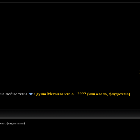
 на любые темы
›
душа Металла кто о....???? (или ололо, флудотема)
оло, флудотема)