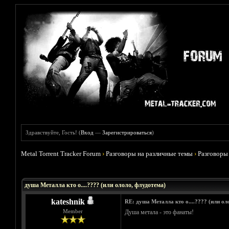
Здравствуйте, Гость! (
Вход
—
Зарегистрироваться
)
Metal Torrent Tracker Forum
›
Разговоры на различные темы
›
Разговоры
Голосов: 1 - Средняя оценка: 5
1
2
3
4
5
душа Металла кто о....???? (или ололо, флудотема)
kateshnik
RE: душа Металла кто о....???? (или ол
Member
Душа метала - это фанаты!