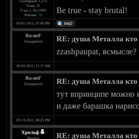
Сообщений: 1,275
Темы: 31
Be true - stay brutal!
У нас с: Oct 2009
Рейтинг:
79
03-01-2011, 07:00 PM
Ro-neF
RE: душа Металла кто о
Unregistered
zzashpaupat, всмысле?
03-02-2011, 11:17 AM
Ro-neF
RE: душа Металла кто о
Unregistered
тут впринципе можно н
и даже барашка нарис
03-13-2011, 08:25 PM
Хрольф
RE: душа Металла кто о
Member