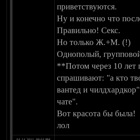
приветствуются.
Ну и конечно что посл
Правильно! Секс.
Но только Ж.+М. (!)
Однополый, групповой
**Потом через 10 лет 
спрашивают: "а кто тв
вантед и чилдхардкор"
чате".
Вот красота бы была!
лол
04-14-2011, 09:04 PM