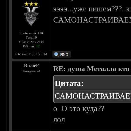
ээээ...уже пишем???
САМОНАСТРАИВАЕМЫ
Сообщений: 118
Темы: 0
У нас с: Nov 2010
Рейтинг:
12
03-14-2011, 07:53 PM
Ro-neF
RE: душа Металла кто о
Unregistered
Цитата:
САМОНАСТРАИВАЕМЫ
о_О это куда??
лол