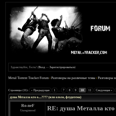
Здравствуйте, Гость! (
Вход
—
Зарегистрироваться
)
Metal Torrent Tracker Forum
›
Разговоры на различные темы
›
Разговоры 
 5
Страницы (11):
« Предыдущая
1
...
7
8
9
10
11
Следующая »
душа Металла кто о....???? (или ололо, флудотема)
Ro-neF
RE: душа Металла кто о
Unregistered