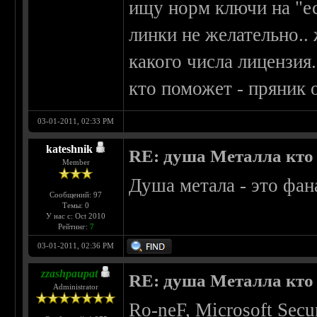
ищу норм ключи на "ес
линки не желательно.. 
какого числа лицензия.
кто поможет - пряник о
03-01-2011, 02:33 PM
kateshnik
RE: душа Металла кто о
Member
Душа метала - это фан
Сообщений: 97
Темы: 0
У нас с: Oct 2010
Рейтинг:
7
03-01-2011, 02:36 PM
zzashpaupat
RE: душа Металла кто о
Administrator
Ro-neF, Microsoft Secur