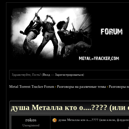
Здравствуйте, Гость! (
Вход
—
Зарегистрироваться
)
Metal Torrent Tracker Forum
›
Разговоры на различные темы
›
Разговоры 
 5
душа Металла кто о....???? (или
rokos
душа Металла кто о....???? (или ололо, флудот
Unregistered