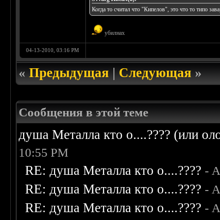
Когда то считал что "Кипелов", это что то типо за
убилнах
04-13-2010, 03:16 PM
«
Предыдущая
|
Следующая
»
Сообщения в этой теме
душа Металла кто о....???? (или ол
10:55 PM
RE: душа Металла кто о....????
- 
RE: душа Металла кто о....????
- 
RE: душа Металла кто о....????
- 