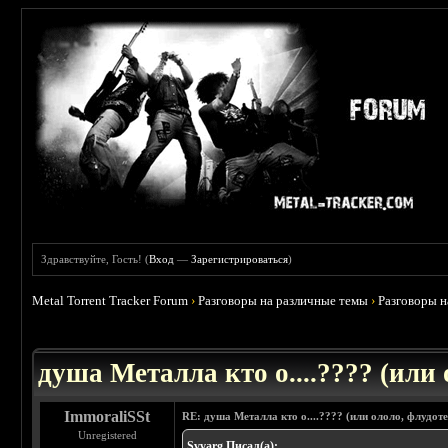
Здравствуйте, Гость! (
Вход
—
Зарегистрироваться
)
Metal Torrent Tracker Forum
›
Разговоры на различные темы
›
Разговоры 
 5
душа Металла кто о....???? (или
ImmoraliSSt
RE: душа Металла кто о....???? (или ололо, флудот
Unregistered
Svvarg Писал(а):