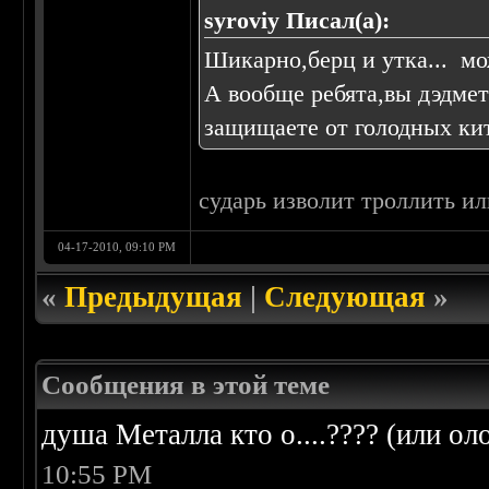
syroviy Писал(а):
Шикарно,берц и утка... мо
А вообще ребята,вы дэдме
защищаете от голодных кита
сударь изволит троллить и
04-17-2010, 09:10 PM
«
Предыдущая
|
Следующая
»
Сообщения в этой теме
душа Металла кто о....???? (или ол
10:55 PM