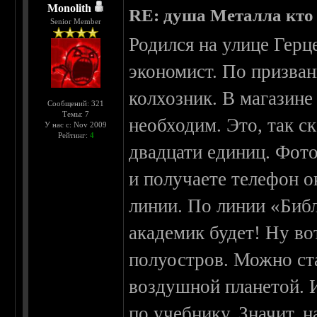
Monolith
RE: душа Металла кто о
Senior Member
Родился на улице Герц
экономист. По призва
колхозник. В магазине
Сообщений: 321
Темы: 7
необходим. Это, так с
У нас с: Nov 2009
Рейтинг:
4
двадцати единиц. Фо
и получаете телефон о
линии. По линии «Библ
академик будет! Ну в
полуостров. Можно ст
воздушной планетой. И
по учебнику. Значит, н