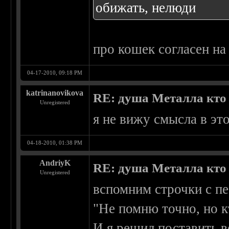
обижать, нелюди
про кошек согласен н
04-17-2010, 09:18 PM
katrinanovikova
RE: душа Металла кто о
Unregistered
я не вижу смысла в это
04-18-2010, 01:38 PM
AndriyK
RE: душа Металла кто о
Unregistered
вспомним строчки с п
"Не помню точно, но кт
И я решил поставить во