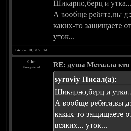
Шикарно,берц и утка..
А вообще ребята,вы д
каких-то защищаете от
уток...
04-17-2010, 08:55 PM
Che
RE: душа Металла кто о
Unregistered
syroviy Писал(а):
Шикарно,берц и утка.
А вообще ребята,вы д
каких-то защищаете о
всяких... уток...