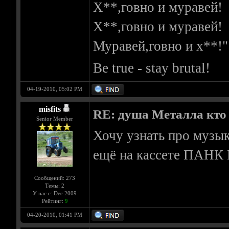
Х**,говно и муравей!
Х**,говно и муравей!
Муравей,говно и х**!"
Be true - stay brutal!
04-19-2010, 05:02 PM
misfits
RE: душа Металла кто о
Senior Member
Хочу узнать про музык
ещё на кассете ПАН
Сообщений: 273
Темы: 2
У нас с: Dec 2009
Рейтинг:
9
04-20-2010, 01:41 PM