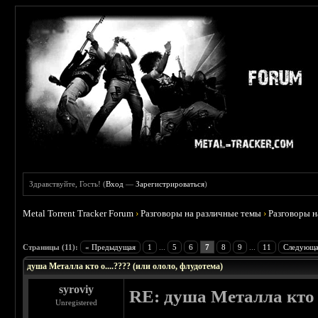
Здравствуйте, Гость! (
Вход
—
Зарегистрироваться
)
Metal Torrent Tracker Forum
›
Разговоры на различные темы
›
Разговоры 
 5
Страницы (11):
« Предыдущая
1
...
5
6
7
8
9
...
11
Следующа
душа Металла кто о....???? (или ололо, флудотема)
syroviy
RE: душа Металла кто о
Unregistered