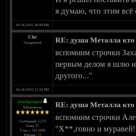
я думаю, что этим всё
04-18-2010, 09:09 PM
Che
RE: душа Металла кто о
Unregistered
вспомним строчки Заха
первым делом я шлю на
другого..."
04-18-2010, 11:50 PM
zzashpaupat
RE: душа Металла кто о
Administrator
вспомним строчки Але
Сообщений: 1,275
Темы: 31
"Х**,говно и муравей!
У нас с: Oct 2009
Рейтинг:
79