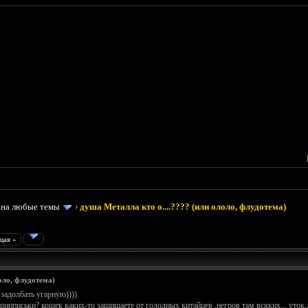
 на любые темы
›
душа Металла кто о....???? (или ололо, флудотема)
щая »
оло, флудотема)
задолбать угарную))))
инписьки? кошек каких-то защищаете от голодных китайцев ,негров там всяких... уток..