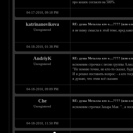
про кошек согласен на 500%
04-17-2010, 09:18 PM
katrinanovikova
RE: душа Металла кто о....???? (или ол
Unregistered
я не вижу смысла в этой теме, вред какой
04-18-2010, 01:38 PM
AndriyK
RE: душа Металла кто о....???? (или ол
Unregistered
вспомним строчки с песни группы Алиса
"Не помню точно, но кто-то сказал, будт
И я решил поставить вопрос: - а кто тог
я думаю, что этим всё сказано
04-18-2010, 09:09 PM
Che
RE: душа Металла кто о....???? (или ол
Unregistered
вспомним строчки Захара Мая: "...я пос
04-18-2010, 11:50 PM