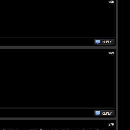
#68
#69
#70