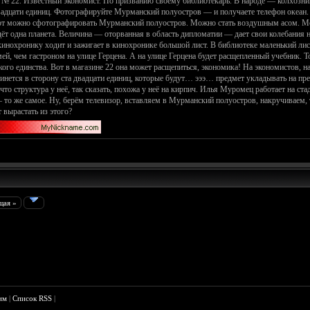
 № 22. Известный экономист. По призванию своему библиотекарь. В народе — колхозник.
двадцати единиц. Фотографируйте Мурманский полуостров — и получаете телефон океан.
 вот можно сфотографировать Мурманский полуостров. Можно стать воздушным асом. Мо
йдёт одна планета. Величина — оторванная в область дипломатии — дает свои колебания
 кинохронику ходит и зажигает в кинохронике большой лист. В библиотеке маленький ли
ей, чем гастроном на улице Герцена. А на улице Герцена будет расщепленный учебник. То
го единства. Вот в магазине 22 она может расщепиться, экономика! На экономистов, на
винется в сторону ста двадцати единиц, которые будут… эээ… предмет укладывать на пр
 что структура у неё, так сказать, похожа у неё на кирпич. Илья Муромец работает на с
то же самое. Ну, берём телевизор, вставляем в Мурманский полуостров, накручиваем,
 вырастать из этого?
щая »
им
|
Список RSS
|