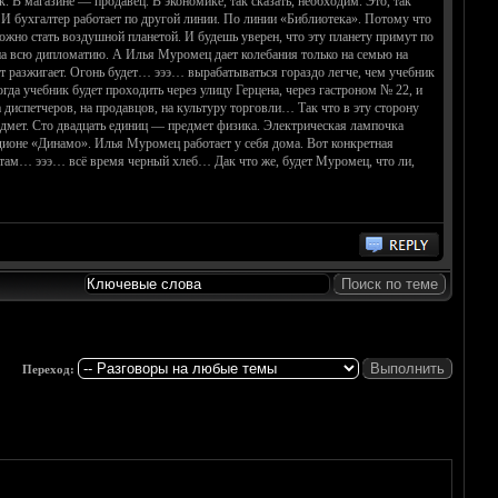
 В магазине — продавец. В экономике, так сказать, необходим. Это, так
 И бухгалтер работает по другой линии. По линии «Библиотека». Потому что
жно стать воздушной планетой. И будешь уверен, что эту планету примут по
 на всю дипломатию. А Илья Муромец дает колебания только на семью на
ст разжигает. Огонь будет… эээ… вырабатываться гораздо легче, чем учебник
гда учебник будет проходить через улицу Герцена, через гастроном № 22, и
 диспетчеров, на продавцов, на культуру торговли… Так что в эту сторону
едмет. Сто двадцать единиц — предмет физика. Электрическая лампочка
тадионе «Динамо». Илья Муромец работает у себя дома. Вот конкретная
 там… эээ… всё время черный хлеб… Дак что же, будет Муромец, что ли,
Переход: