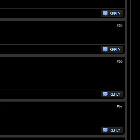
#65
#66
#67
"