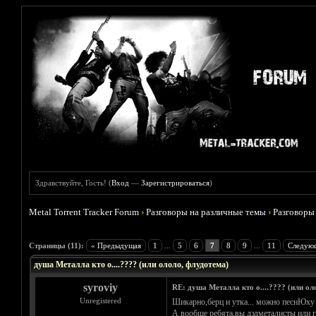
Здравствуйте, Гость! (
Вход
—
Зарегистрироваться
)
Metal Torrent Tracker Forum
›
Разговоры на различные темы
›
Разговоры
Голосов: 1 - Средняя оценка: 5
1
2
3
4
5
Страницы (11):
« Предыдущая
1
...
5
6
7
8
9
...
11
Следую
душа Металла кто о....???? (или ололо, флудотема)
syroviy
RE: душа Металла кто о....???? (или ол
Unregistered
Шикарно,берц и утка... можно песнЮху 
А вообще ребята,вы дэдметалисты или гр