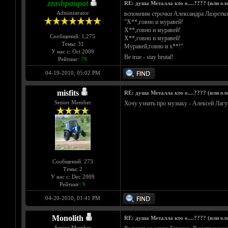
zzashpaupat
RE: душа Металла кто о....???? (или ол
Administrator
вспомним строчки Александра Лаэрстко
"Х**,говно и муравей!
Х**,говно и муравей!
Сообщений: 1,275
Х**,говно и муравей!
Темы: 31
Муравей,говно и х**!"
У нас с: Oct 2009
Be true - stay brutal!
Рейтинг:
79
04-19-2010, 05:02 PM
misfits
RE: душа Металла кто о....???? (или ол
Senior Member
Хочу узнать про музыку - Алексей Ла
Сообщений: 273
Темы: 2
У нас с: Dec 2009
Рейтинг:
9
04-20-2010, 01:41 PM
Monolith
RE: душа Металла кто о....???? (или ол
Senior Member