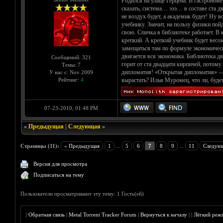
Родился на улице Герцена. В гастрономе
сказать, система… эээ… в составе ста 
не воздух будет, а академик будет! Ну
учебнику. Значит, на пользу физики по
свою. Спичка в библиотеке работает. В
крепкий. А крепкий учебник будет весом
замещаться там по формуле экономическо
двигается вся экономика. Библиотека д
Сообщений: 321
горит от ста двадцати кирпичей, потому
Темы: 7
дипломатия! «Открытая дипломатия» — 
У нас с: Nov 2009
Рейтинг:
4
вырастать? Илья Муромец, что ли, будет
07-23-2010, 01:48 PM
«
Предыдущая
|
Следующая
»
Страницы (11):
« Предыдущая
1
...
5
6
7
8
9
...
11
Следую
Версия для просмотра
Подписаться на тему
Пользователи просматривают эту тему: 1 Гость(ей)
|
Обратная связь
|
Metal Torrent Tracker Forum
|
Вернуться к началу
|
|
Лёгкий реж