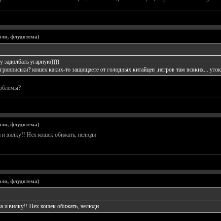
оло, флудотема)
 задолбать угарную))))
ринписьки? кошек каких-то защищаете от голодных китайцев ,негров там всяких... уток.
роблемы?
оло, флудотема)
а и вилку!! Нех кошек обижать, нелюди
оло, флудотема)
жа и вилку!! Нех кошек обижать, нелюди