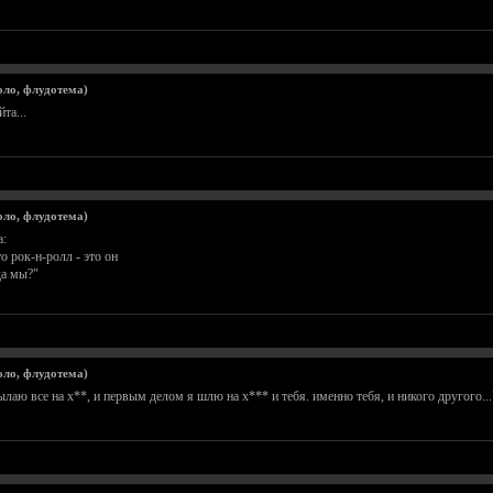
оло, флудотема)
та...
оло, флудотема)
:
о рок-н-ролл - это он
да мы?"
оло, флудотема)
ылаю все на х**, и первым делом я шлю на х*** и тебя. именно тебя, и никого другого...