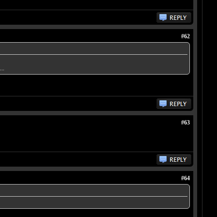
#62
..
#63
#64