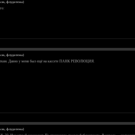
оло, флудотема)
го:
оло, флудотема)
гуткин. Давно у меня был ещё на кассете ПАНК РЕВОЛЮЦИЯ.
оло, флудотема)