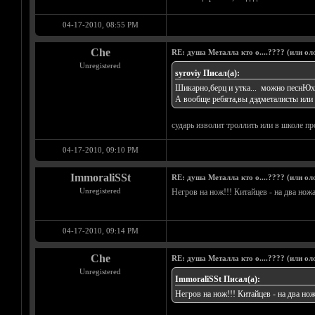
04-17-2010, 08:55 PM
Che
RE: душа Металла кто о....???? (или ол
Unregistered
syroviy Писал(а):
Шикарно,берц и утка... можно песнЮху
А вообще ребята,вы дэдметалисты или г
сударь изволит троллить или в школе п
04-17-2010, 09:10 PM
ImmoraliSSt
RE: душа Металла кто о....???? (или ол
Unregistered
Негров на нож!!! Китайцев - на два нож
04-17-2010, 09:14 PM
Che
RE: душа Металла кто о....???? (или ол
Unregistered
ImmoraliSSt Писал(а):
Негров на нож!!! Китайцев - на два но