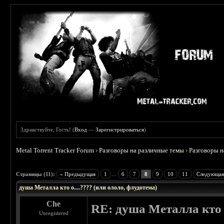
Здравствуйте, Гость! (
Вход
—
Зарегистрироваться
)
Metal Torrent Tracker Forum
›
Разговоры на различные темы
›
Разговоры 
 5
Страницы (11):
« Предыдущая
1
...
6
7
8
9
10
11
Следующая
душа Металла кто о....???? (или ололо, флудотема)
Che
RE: душа Металла кто о
Unregistered