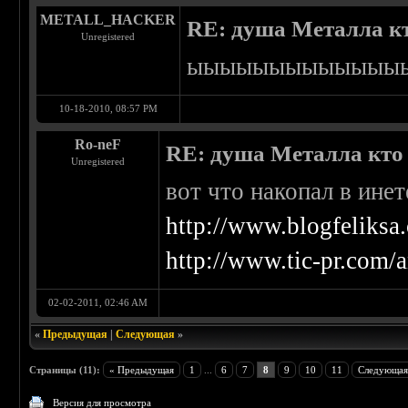
METALL_HACKER
RE: душа Металла кто
Unregistered
ыыыыыыыыыыыыы
10-18-2010, 08:57 PM
Ro-neF
RE: душа Металла кто о
Unregistered
вот что накопал в инет
http://www.blogfeliksa
http://www.tic-pr.com/
02-02-2011, 02:46 AM
«
Предыдущая
|
Следующая
»
Страницы (11):
« Предыдущая
1
...
6
7
8
9
10
11
Следующая
Версия для просмотра