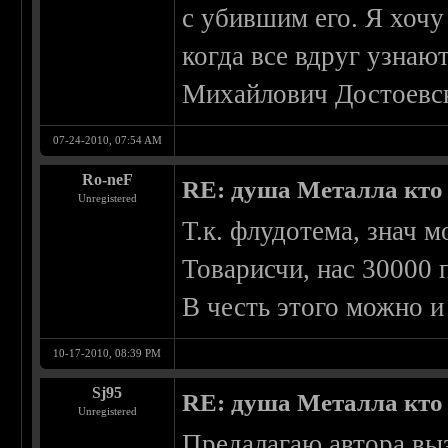
с убившим его. Я хочу
когда все вдруг узнают
Михайлович Достоевс
07-24-2010, 07:54 AM
Ro-neF
RE: душа Металла кто о
Unregistered
Т.к. флудотема, знач 
Товарисчи, нас 30000 
В честь этого можно и 
10-17-2010, 08:39 PM
Sj95
RE: душа Металла кто о
Unregistered
Предалагаю автора вызв