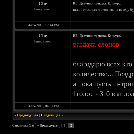
Che
RE: Девушки трекера. Конкурс.
Unregistered
итак, голосование окончено, к вечеру бу
04-05-2010, 12:44 PM
Che
RE: Девушки трекера. Конкурс.
Unregistered
раздача слонов
благодарю всех кто
количество... Позд
а пока пусть интри
1голос - 3гб в аплод
04-05-2010, 06:01 PM
«
Предыдущая
|
Следующая
»
Страницы (2):
« Предыдущая
1
2