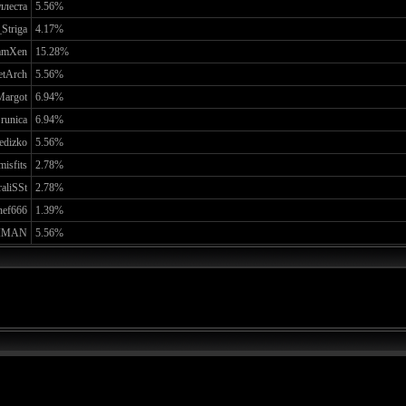
ллеста
5.56%
Striga
4.17%
mmXen
15.28%
etArch
5.56%
Margot
6.94%
runica
6.94%
edizko
5.56%
isfits
2.78%
aliSSt
2.78%
nef666
1.39%
RIMAN
5.56%