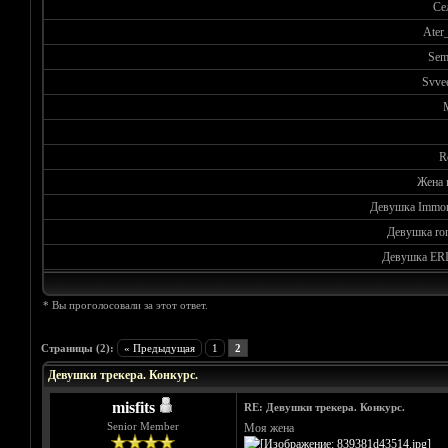
Се
Ater_
Se
Svve
R
Жена m
Девушка Immor
Девушка ro
Девушка E
* Вы проголосовали за этот ответ.
Голосов: 0 - Средняя оценка: 0
1
2
3
4
5
Страницы (2):
« Предыдущая
1
2
Девушки трекера. Конкурс.
misfits
RE: Девушки трекера. Конкурс.
Senior Member
Моя жена