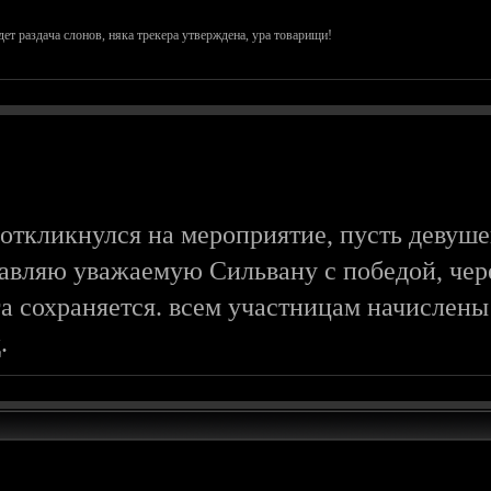
дет раздача слонов, няка трекера утверждена, ура товарищи!
 откликнулся на мероприятие, пусть девушек
равляю уважаемую Сильвану с победой, чере
га сохраняется. всем участницам начислены
.