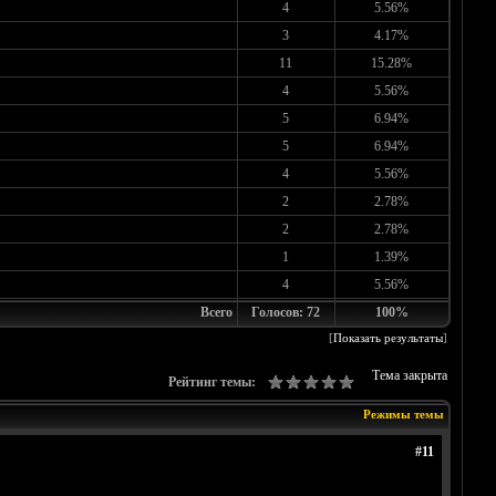
4
5.56%
3
4.17%
11
15.28%
4
5.56%
5
6.94%
5
6.94%
4
5.56%
2
2.78%
2
2.78%
1
1.39%
4
5.56%
Всего
Голосов: 72
100%
[
Показать результаты
]
Тема закрыта
Рейтинг темы:
Режимы темы
#11