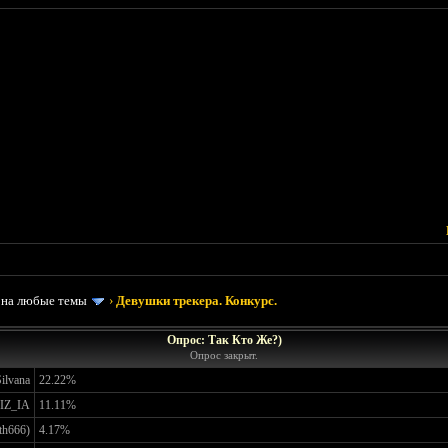
 на любые темы
›
Девушки трекера. Конкурс.
Опрос: Так Кто Же?)
Опрос закрыт.
ilvana
22.22%
IZ_IA
11.11%
th666)
4.17%