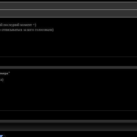
мый последний момент =)
о отписываться за кого голосовали)
екера"
a)