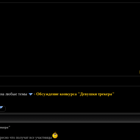
 на любые темы
›
Обсуждение конкурса "Девушки трекера"
екера"
ересно что получат все участницы