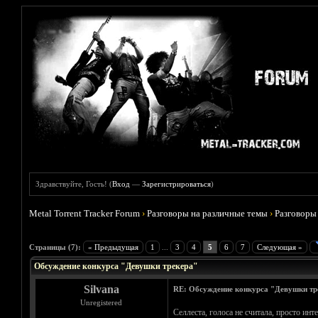
Здравствуйте, Гость! (
Вход
—
Зарегистрироваться
)
Metal Torrent Tracker Forum
›
Разговоры на различные темы
›
Разговоры
Голосов: 0 - Средняя оценка: 0
1
2
3
4
5
Страницы (7):
« Предыдущая
1
...
3
4
5
6
7
Следующая »
Обсуждение конкурса "Девушки трекера"
Silvana
RE: Обсуждение конкурса "Девушки тр
Unregistered
Селлеста, голоса не считала, просто инт