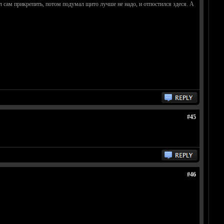
ел сам прикрепить, потом подумал щито лучше не надо, и отпостился здеся. А
#45
#46