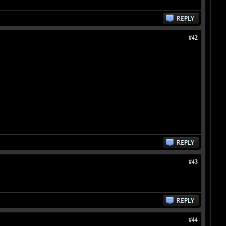
#42
#43
#44