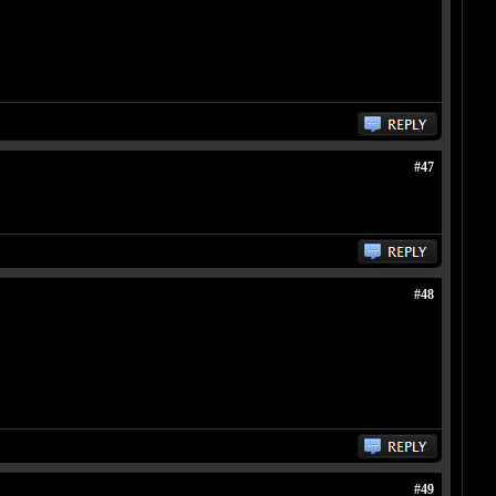
#47
#48
#49