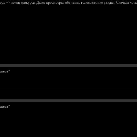
мэрц => конец конкурса. Далее просмотрел обе темы, голосовали не увидал. Сначала хот
екера"
екера"