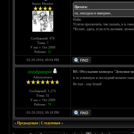
Senior Member
Цитата:
ох, опоздала я наверное..
Найн.
Успели проскочить, так сказать, в в са
*Кстате, здесь, если есть желание, можн
Сообщений: 476
Темы: 7
У нас с: Oct 2009
Рейтинг:
11
03-29-2010, 09:04 PM
zzashpaupat
RE: Обсуждение конкурса "Девушки тр
Administrator
я за успевшую в последний момент runic
Be true - stay brutal!
Сообщений: 1,275
Темы: 31
У нас с: Oct 2009
Рейтинг:
79
03-29-2010, 09:18 PM
«
Предыдущая
|
Следующая
»