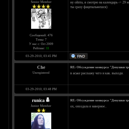
Senior Member
ну ойпта, я смотрю на календарь -> 29 
ты сразу фацепальмешся)
Сообщений: 476
Темы: 7
У нас с: Oct 2009
Рейтинг:
11
03-29-2010, 03:45 PM
Che
RE: Обсуждение конкурса "Девушки тр
Unregistered
в аське расскажу чего и как. выходи.
03-29-2010, 03:48 PM
runica
RE: Обсуждение конкурса "Девушки тр
Junior Member
ох, опоздала я наверное..