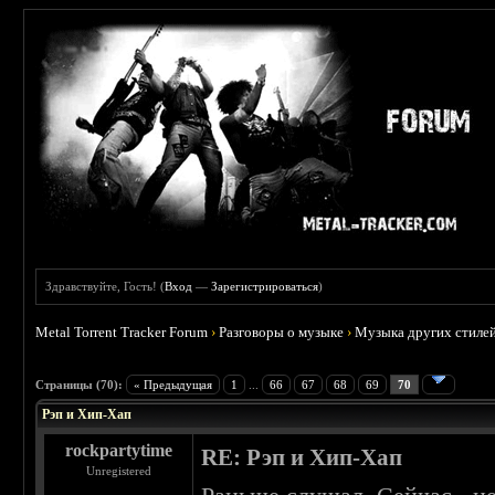
Здравствуйте, Гость! (
Вход
—
Зарегистрироваться
)
Metal Torrent Tracker Forum
›
Разговоры о музыке
›
Музыка других стиле
: 2.36
Страницы (70):
« Предыдущая
1
...
66
67
68
69
70
Рэп и Хип-Хап
rockpartytime
RE: Рэп и Хип-Хап
Unregistered