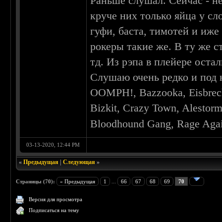
Раньше слушал. Сейчас - не
круче них только яйца у сло
гуфи, баста, тимотей и иж
рокеры такие же. В ту же 
тд. Из рэпа в плейере остал
Слушаю очень редко и под 
OOMPH!, Bazzooka, Eisbrech
Bizkit, Crazy Town, Alestorm
Bloodhound Gang, Rage Aga
03-13-2020, 12:44 PM
«
Предыдущая
|
Следующая
»
Страницы (70):
« Предыдущая
1
...
66
67
68
69
70
Версия для просмотра
Подписаться на тему