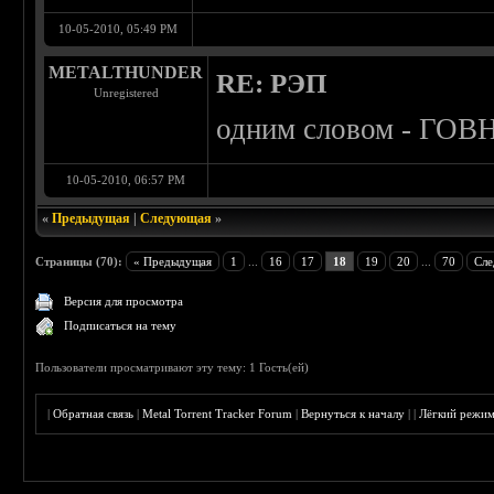
10-05-2010, 05:49 PM
METALTHUNDER
RE: РЭП
Unregistered
одним словом - ГОВ
10-05-2010, 06:57 PM
«
Предыдущая
|
Следующая
»
Страницы (70):
« Предыдущая
1
...
16
17
18
19
20
...
70
Сле
Версия для просмотра
Подписаться на тему
Пользователи просматривают эту тему: 1 Гость(ей)
|
Обратная связь
|
Metal Torrent Tracker Forum
|
Вернуться к началу
|
|
Лёгкий режи