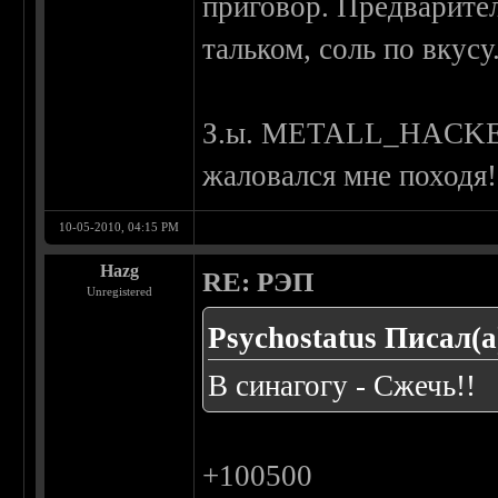
приговор. Предварите
тальком, соль по вкусу
З.ы. METALL_HACKER,
жаловался мне походя!
10-05-2010, 04:15 PM
Hazg
RE: РЭП
Unregistered
Psychostatus Писал(а
В синагогу - Сжечь!!
+100500