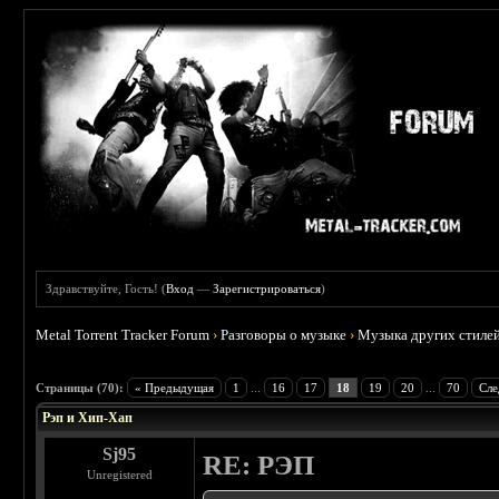
Здравствуйте, Гость! (
Вход
—
Зарегистрироваться
)
Metal Torrent Tracker Forum
›
Разговоры о музыке
›
Музыка других стиле
: 2.36
Страницы (70):
« Предыдущая
1
...
16
17
18
19
20
...
70
Сле
Рэп и Хип-Хап
Sj95
RE: РЭП
Unregistered