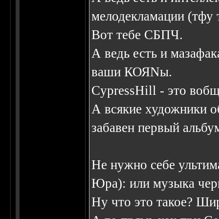
мелодекламации (тфу 
Вот тебе СБПЧ.
А ведь есть и мазафак
ваши КОЯNы.
CypressHill - это воб
А всякие художники о
забавен первый альбу
Не нужно себе ультим
Юра): или музыка чер
Ну что это такое? Ши