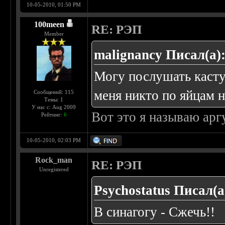
10-05-2010, 01:50 PM
100meen
RE: РЭП
Member
malignancy Писал(а)
Могу послушать касту
меня никто по яйцам не
Сообщений: 115
Темы: 1
У нас с: Aug 2009
Вот это я называю ар
Рейтинг:
6
10-05-2010, 02:03 PM
Rock_man
RE: РЭП
Unregistered
Psychostatus Писал(а
В синагогу - Сжечь!!