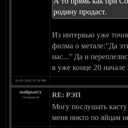
А то прямь как при Со
родину продаст.
Из интервью уже точн
филма о метале:"Да э
нас..." Да и переплели
в уже конце 20 начале
10-05-2010, 01:30 PM
malignancy
RE: РЭП
Unregistered
Могу послушать касту
меня никто по яйцам не