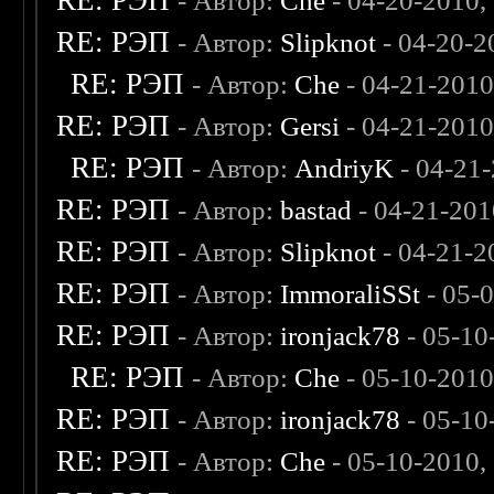
RE: РЭП
- Автор:
Che
- 04-20-2010,
RE: РЭП
- Автор:
Slipknot
- 04-20-2
RE: РЭП
- Автор:
Che
- 04-21-201
RE: РЭП
- Автор:
Gersi
- 04-21-2010
RE: РЭП
- Автор:
AndriyK
- 04-21
RE: РЭП
- Автор:
bastad
- 04-21-201
RE: РЭП
- Автор:
Slipknot
- 04-21-2
RE: РЭП
- Автор:
ImmoraliSSt
- 05-
RE: РЭП
- Автор:
ironjack78
- 05-10
RE: РЭП
- Автор:
Che
- 05-10-2010
RE: РЭП
- Автор:
ironjack78
- 05-10
RE: РЭП
- Автор:
Che
- 05-10-2010,