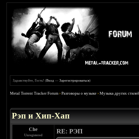
Здравствуйте, Гость! (
Вход
—
Зарегистрироваться
)
Metal Torrent Tracker Forum
›
Разговоры о музыке
›
Музыка других стиле
: 2.36
Рэп и Хип-Хап
Che
RE: РЭП
Unregistered