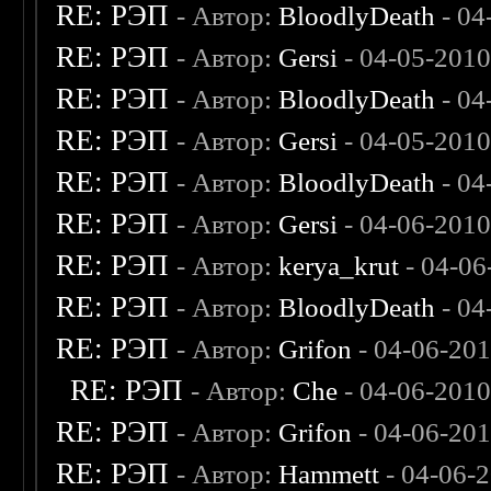
RE: РЭП
- Автор:
BloodlyDeath
- 04
RE: РЭП
- Автор:
Gersi
- 04-05-2010
RE: РЭП
- Автор:
BloodlyDeath
- 04
RE: РЭП
- Автор:
Gersi
- 04-05-2010
RE: РЭП
- Автор:
BloodlyDeath
- 04
RE: РЭП
- Автор:
Gersi
- 04-06-2010
RE: РЭП
- Автор:
kerya_krut
- 04-06
RE: РЭП
- Автор:
BloodlyDeath
- 04
RE: РЭП
- Автор:
Grifon
- 04-06-201
RE: РЭП
- Автор:
Che
- 04-06-2010
RE: РЭП
- Автор:
Grifon
- 04-06-201
RE: РЭП
- Автор:
Hammett
- 04-06-