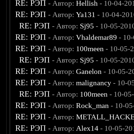
RE: РЭП
- Автор:
Hellish
- 10-04-20
RE: РЭП
- Автор:
Ya131
- 10-04-201
RE: РЭП
- Автор:
Sj95
- 10-05-201
RE: РЭП
- Автор:
Vhaldemar89
- 10
RE: РЭП
- Автор:
100meen
- 10-05-
RE: РЭП
- Автор:
Sj95
- 10-05-201
RE: РЭП
- Автор:
Ganelon
- 10-05-2
RE: РЭП
- Автор:
malignancy
- 10-0
RE: РЭП
- Автор:
100meen
- 10-05
RE: РЭП
- Автор:
Rock_man
- 10-05
RE: РЭП
- Автор:
METALL_HACK
RE: РЭП
- Автор:
Alex14
- 10-05-20