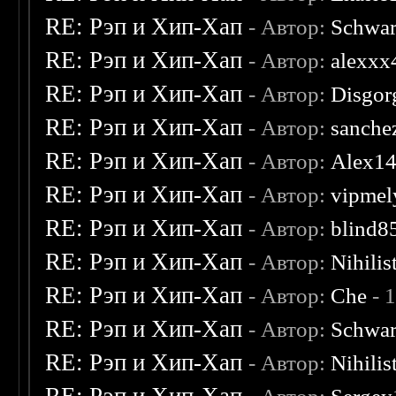
RE: Рэп и Хип-Хап
- Автор:
Schwar
RE: Рэп и Хип-Хап
- Автор:
alexxx
RE: Рэп и Хип-Хап
- Автор:
Disgor
RE: Рэп и Хип-Хап
- Автор:
sanche
RE: Рэп и Хип-Хап
- Автор:
Alex1
RE: Рэп и Хип-Хап
- Автор:
vipmel
RE: Рэп и Хип-Хап
- Автор:
blind8
RE: Рэп и Хип-Хап
- Автор:
Nihilis
RE: Рэп и Хип-Хап
- Автор:
Che
- 
RE: Рэп и Хип-Хап
- Автор:
Schwar
RE: Рэп и Хип-Хап
- Автор:
Nihilis