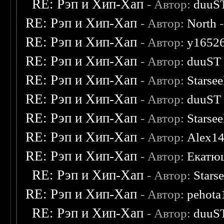
RE: Рэп и Хип-Хап
- Автор:
duuS
RE: Рэп и Хип-Хап
- Автор:
North
-
RE: Рэп и Хип-Хап
- Автор:
y1652
RE: Рэп и Хип-Хап
- Автор:
duuST
RE: Рэп и Хип-Хап
- Автор:
Starsee
RE: Рэп и Хип-Хап
- Автор:
duuST
RE: Рэп и Хип-Хап
- Автор:
Starsee
RE: Рэп и Хип-Хап
- Автор:
Alex1
RE: Рэп и Хип-Хап
- Автор:
Екатю
RE: Рэп и Хип-Хап
- Автор:
Stars
RE: Рэп и Хип-Хап
- Автор:
pehota
RE: Рэп и Хип-Хап
- Автор:
duuS