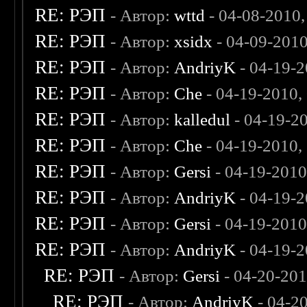
RE: РЭП
- Автор:
wttd
- 04-08-2010
RE: РЭП
- Автор:
xsidx
- 04-09-201
RE: РЭП
- Автор:
AndriyK
- 04-19-
RE: РЭП
- Автор:
Che
- 04-19-2010,
RE: РЭП
- Автор:
kalledul
- 04-19-2
RE: РЭП
- Автор:
Che
- 04-19-2010,
RE: РЭП
- Автор:
Gersi
- 04-19-2010
RE: РЭП
- Автор:
AndriyK
- 04-19-2
RE: РЭП
- Автор:
Gersi
- 04-19-2010
RE: РЭП
- Автор:
AndriyK
- 04-19-2
RE: РЭП
- Автор:
Gersi
- 04-20-201
RE: РЭП
- Автор:
AndriyK
- 04-2