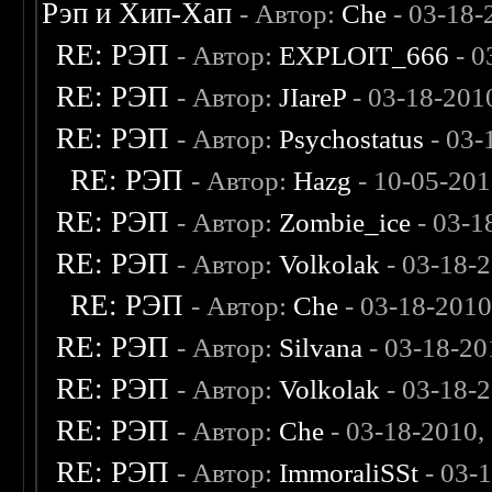
Рэп и Хип-Хап
- Автор:
Che
- 03-18-
RE: РЭП
- Автор:
EXPLOIT_666
- 0
RE: РЭП
- Автор:
JIareP
- 03-18-201
RE: РЭП
- Автор:
Psychostatus
- 03-
RE: РЭП
- Автор:
Hazg
- 10-05-201
RE: РЭП
- Автор:
Zombie_ice
- 03-1
RE: РЭП
- Автор:
Volkolak
- 03-18-
RE: РЭП
- Автор:
Che
- 03-18-2010
RE: РЭП
- Автор:
Silvana
- 03-18-20
RE: РЭП
- Автор:
Volkolak
- 03-18-
RE: РЭП
- Автор:
Che
- 03-18-2010,
RE: РЭП
- Автор:
ImmoraliSSt
- 03-