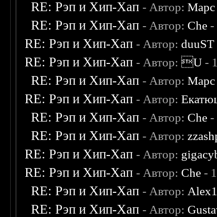
RE: Рэп и Хип-Хап
- Автор:
Марс
RE: Рэп и Хип-Хап
- Автор:
Che
-
RE: Рэп и Хип-Хап
- Автор:
duuST
RE: Рэп и Хип-Хап
- Автор:
U
- 
RE: Рэп и Хип-Хап
- Автор:
Марс
RE: Рэп и Хип-Хап
- Автор:
Екатю
RE: Рэп и Хип-Хап
- Автор:
Che
-
RE: Рэп и Хип-Хап
- Автор:
zzash
RE: Рэп и Хип-Хап
- Автор:
gigacy
RE: Рэп и Хип-Хап
- Автор:
Che
- 
RE: Рэп и Хип-Хап
- Автор:
Alex
RE: Рэп и Хип-Хап
- Автор:
Gusta