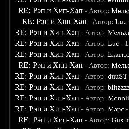
RE: Рэп и Хип-Хап
- Автор:
Мель
RE: Рэп и Хип-Хап
- Автор:
Luc
RE: Рэп и Хип-Хап
- Автор:
Мельх
RE: Рэп и Хип-Хап
- Автор:
Luc
- 1
RE: Рэп и Хип-Хап
- Автор:
Екатю
RE: Рэп и Хип-Хап
- Автор:
Мель
RE: Рэп и Хип-Хап
- Автор:
duuST
RE: Рэп и Хип-Хап
- Автор:
blitzzz
RE: Рэп и Хип-Хап
- Автор:
Monoli
RE: Рэп и Хип-Хап
- Автор:
Марс
-
RE: Рэп и Хип-Хап
- Автор:
Gusta