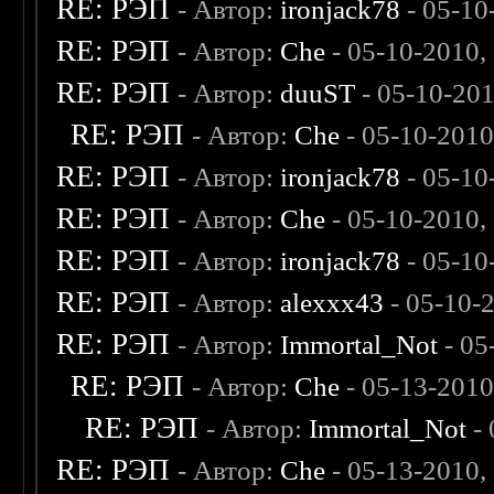
RE: РЭП
- Автор:
ironjack78
- 05-10
RE: РЭП
- Автор:
Che
- 05-10-2010,
RE: РЭП
- Автор:
duuST
- 05-10-20
RE: РЭП
- Автор:
Che
- 05-10-2010
RE: РЭП
- Автор:
ironjack78
- 05-10
RE: РЭП
- Автор:
Che
- 05-10-2010,
RE: РЭП
- Автор:
ironjack78
- 05-10
RE: РЭП
- Автор:
alexxx43
- 05-10-
RE: РЭП
- Автор:
Immortal_Not
- 05
RE: РЭП
- Автор:
Che
- 05-13-201
RE: РЭП
- Автор:
Immortal_Not
- 
RE: РЭП
- Автор:
Che
- 05-13-2010,